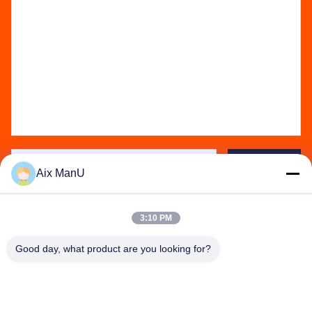
Send
Aix ManU
3:10 PM
Good day, what product are you looking for?
YIXING HUADING MACHINERY CO.,LTD.