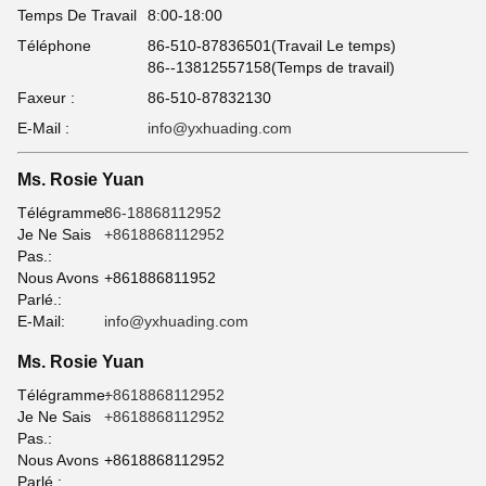
Temps De Travail
8:00-18:00
Téléphone
86-510-87836501(Travail Le temps)
86--13812557158(Temps de travail)
Faxeur :
86-510-87832130
E-Mail :
info@yxhuading.com
Ms. Rosie Yuan
Télégramme:
86-18868112952
Je Ne Sais
+8618868112952
Pas.:
Nous Avons
+861886811952
Parlé.:
E-Mail:
info@yxhuading.com
Ms. Rosie Yuan
Télégramme:
+8618868112952
Je Ne Sais
+8618868112952
Pas.:
Nous Avons
+8618868112952
Parlé.: