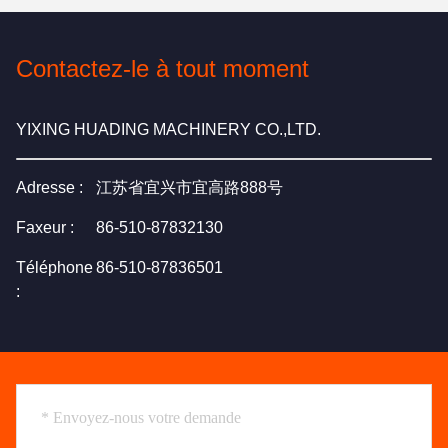
Contactez-le à tout moment
YIXING HUADING MACHINERY CO.,LTD.
Adresse :
江苏省宜兴市宜高路888号
Faxeur :
86-510-87832130
Téléphone
86-510-87836501
: