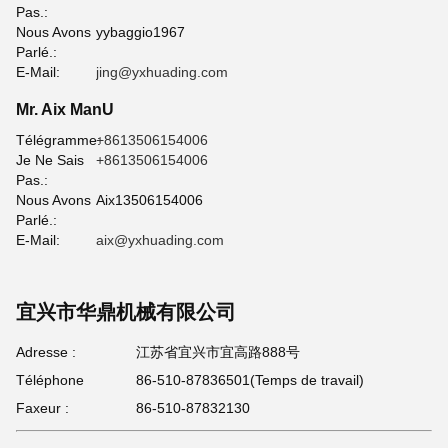
Pas.:
Nous Avons
yybaggio1967
Parlé.:
E-Mail:
jing@yxhuading.com
Mr. Aix ManU
Télégramme:
+8613506154006
Je Ne Sais
+8613506154006
Pas.:
Nous Avons
Aix13506154006
Parlé.:
E-Mail:
aix@yxhuading.com
宜兴市华鼎机械有限公司
Adresse :
江苏省宜兴市宜高路888号
Téléphone
86-510-87836501(Temps de travail)
Faxeur :
86-510-87832130