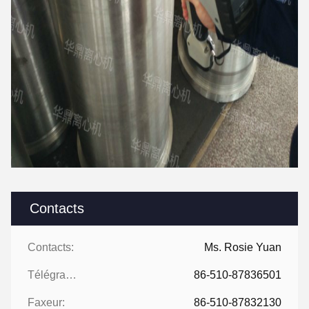
Contacts
Contacts:
Ms. Rosie Yuan
Télégramme:
86-510-87836501
Faxeur:
86-510-87832130