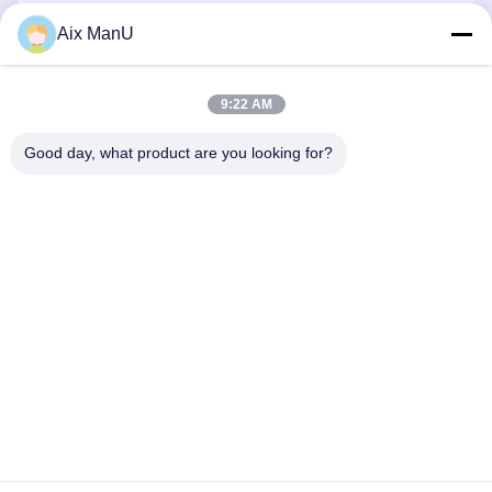
Aix ManU
Envoyer
9:22 AM
Good day, what product are you looking for?
YIXING HUADING MACHINERY CO.,LTD.
info@yxhuading.com
86-510-87836501
NO.888#, ROUTE DE YIGAO, YIXING, JIANGSU
P.R.CHINA
Chine Bonne qualité séparateur de pile de disques Le