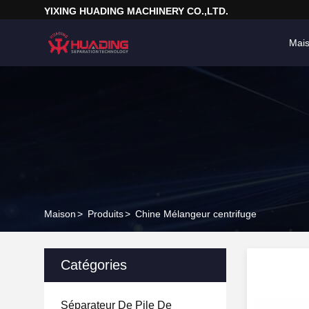
YIXING HUADING MACHINERY CO.,LTD.
Mai
Maison
>
Produits
>
Chine Mélangeur centrifuge
Catégories
Séparateur De Pile De