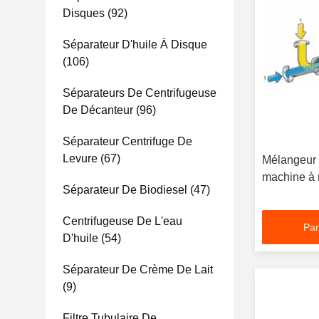
Disques
(92)
Séparateur D'huile À Disque
(106)
Séparateurs De Centrifugeuse
De Décanteur
(96)
Séparateur Centrifuge De
Levure
(67)
Mélangeur c
machine à 
Séparateur De Biodiesel
(47)
Centrifugeuse De L'eau
Par
D'huile
(54)
Séparateur De Crème De Lait
(9)
Filtre Tubulaire De