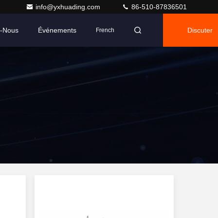
info@yxhuading.com
86-510-87836501
z-Nous
Événements
Discuter
French