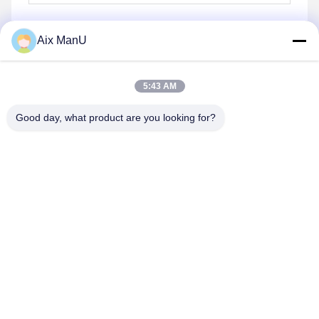
Aix ManU
Envoyer
5:43 AM
Good day, what product are you looking for?
YIXING HUADING MACHINERY CO.,LTD.
info@yxhuading.com
86-510-87836501
NO.888#, ROUTE DE YIGAO, YIXING, JIANGSU
P.R.CHINA