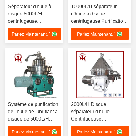
Séparateur d'huile à
10000L/H séparateur
disque 8000L/H,
d'huile à disque
centrifugeuse,
centrifugeuse Purification
séparation de glycérine
d'huile de combustible
Parlez Maintenant. '
Parlez Maintenant. '
de biodiesel avec
lourde 15kW Moteur
moteur 11kW SS316L
SS304 Bowl Marine Grade
440V, décharge
ISO certifié
automatique
Système de purification
2000L/H Disque
de l'huile de lubrifiant à
séparateur d'huile
disque de 5000L/H
Centrifugeuse
Centrifugeuse 7.5kW
Transformateur
Parlez Maintenant. '
Parlez Maintenant. '
Moteur avec conception
Purification de l'huile 4kW