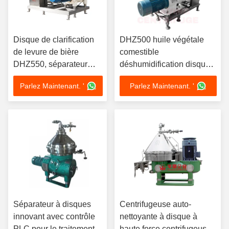
Disque de clarification
DHZ500 huile végétale
de levure de bière
comestible
DHZ550, séparateur
déshumidification disque
d'huile, autonettoyant,
de déshydratation
Parlez Maintenant. '
Parlez Maintenant. '
Force G élevée 45kw,
séparateur d'huile
qualité brasserie
déshumidification
automatique 30KW huile
de soja et d'arachide
Séparateur à disques
Centrifugeuse auto-
innovant avec contrôle
nettoyante à disque à
PLC pour le traitement
haute force centrifugeuse