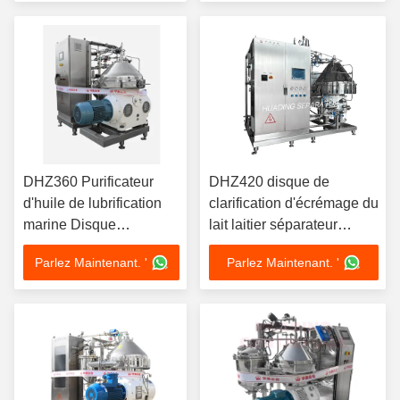
Moteur 220V Portable
automatique, moteur 37kw
Atelier Design de chariot
DHZ360 Purificateur
DHZ420 disque de
d'huile de lubrification
clarification d'écrémage du
marine Disque
lait laitier séparateur
séparateur d'huile
d'huile conception
Parlez Maintenant. '
Parlez Maintenant. '
d'auto-nettoyage continu
hermétique Compatible
Conformité IMO 15KW
CIP 22KW qualité
alimentaire