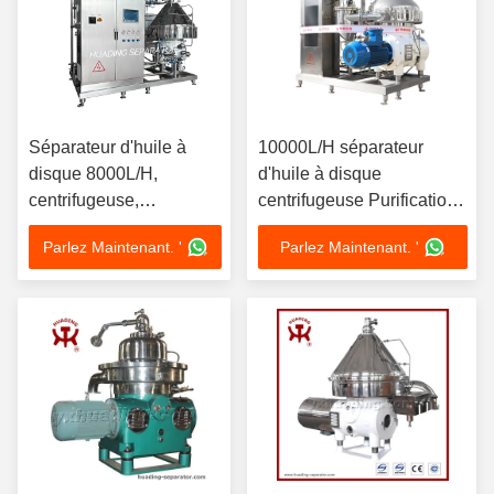
Séparateur d'huile à
10000L/H séparateur
disque 8000L/H,
d'huile à disque
centrifugeuse,
centrifugeuse Purification
séparation de glycérine
d'huile de combustible
Parlez Maintenant. '
Parlez Maintenant. '
de biodiesel avec
lourde 15kW Moteur
moteur 11kW SS316L
SS304 Bowl Marine Grade
440V, décharge
ISO certifié
automatique