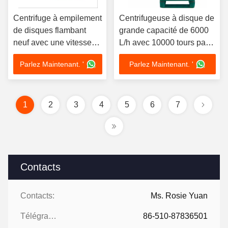
Centrifuge à empilement
Centrifugeuse à disque de
de disques flambant
grande capacité de 6000
neuf avec une vitesse
L/h avec 10000 tours par
de cuve de 4000 à
minute et 10000 g de force
Parlez Maintenant. '
Parlez Maintenant. '
10000 tr/min et une force
centrifuge pour le
centrifuge > 10 000 g
traitement de VCO
pour un volume de cuve
de 8 à 300 L
1
2
3
4
5
6
7
Contacts
Contacts:
Ms. Rosie Yuan
Télégramme:
86-510-87836501