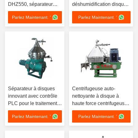
DHZ550, séparateur
déshumidification disque
d'huile, autonettoyant,
de déshydratation
Parlez Maintenant. '
Parlez Maintenant. '
Force G élevée 45kw,
séparateur d'huile
qualité brasserie
déshumidification
automatique 30KW huile
de soja et d'arachide
Séparateur à disques
Centrifugeuse auto-
innovant avec contrôle
nettoyante à disque à
PLC pour le traitement
haute force centrifugeuse
de la bière, capacité de
pour usine
Parlez Maintenant. '
Parlez Maintenant. '
100L à 10000L et
garantie de 5 ans