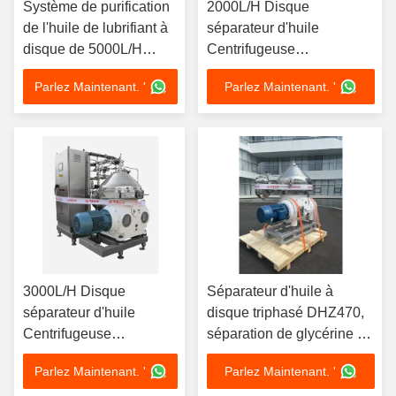
Système de purification
2000L/H Disque
de l'huile de lubrifiant à
séparateur d'huile
disque de 5000L/H
Centrifugeuse
Centrifugeuse 7.5kW
Transformateur
Parlez Maintenant. '
Parlez Maintenant. '
Moteur avec conception
Purification de l'huile 4kW
en 3 phases de bol
Moteur 380V
380V SS316L
Déshydratation sous vide
Design de chariot mobile
3000L/H Disque
Séparateur d'huile à
séparateur d'huile
disque triphasé DHZ470,
Centrifugeuse
séparation de glycérine de
Hydraulique de
biodiesel, Piston
Parlez Maintenant. '
Parlez Maintenant. '
recyclage d'huile 5.5kW
coulissant, décharge