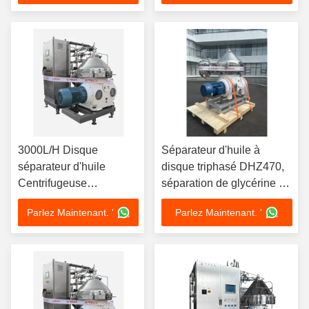
en 3 phases de bol
Moteur 380V
380V SS316L
Déshydratation sous vide
Design de chariot mobile
3000L/H Disque
Séparateur d'huile à
séparateur d'huile
disque triphasé DHZ470,
Centrifugeuse
séparation de glycérine de
Hydraulique de
biodiesel, Piston
Parlez Maintenant. '
Parlez Maintenant. '
recyclage d'huile 5.5kW
coulissant, décharge
Moteur 220V Portable
automatique, moteur 37kw
Atelier Design de chariot