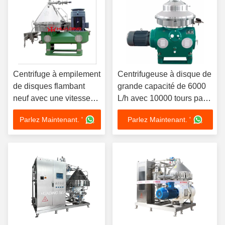
Centrifuge à empilement
Centrifugeuse à disque de
de disques flambant
grande capacité de 6000
neuf avec une vitesse
L/h avec 10000 tours par
de cuve de 4000 à
minute et 10000 g de force
Parlez Maintenant. '
Parlez Maintenant. '
10000 tr/min et une force
centrifuge pour le
centrifuge > 10 000 g
traitement de VCO
pour un volume de cuve
de 8 à 300 L