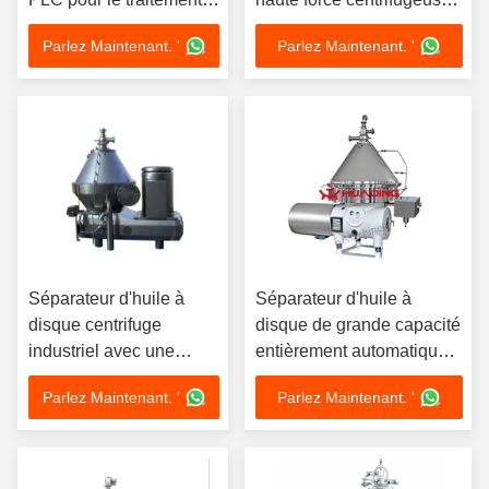
de la bière, capacité de
pour usine
Parlez Maintenant. '
Parlez Maintenant. '
100L à 10000L et
garantie de 5 ans
Séparateur d'huile à
Séparateur d'huile à
disque centrifuge
disque de grande capacité
industriel avec une
entièrement automatique
vitesse de cuve de 4000
avec une vitesse de cuve
Parlez Maintenant. '
Parlez Maintenant. '
à 10000 tr/min et une
de 4000 à 10000 tr / min
force > 10 000 g pour
une capacité de 8 à 300
L