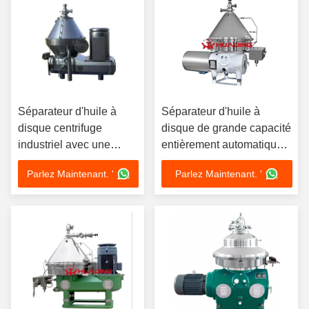
Séparateur d'huile à
Séparateur d'huile à
disque centrifuge
disque de grande capacité
industriel avec une
entièrement automatique
vitesse de cuve de 4000
avec une vitesse de cuve
Parlez Maintenant. '
Parlez Maintenant. '
à 10000 tr/min et une
de 4000 à 10000 tr / min
force > 10 000 g pour
une capacité de 8 à 300
L