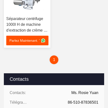
Séparateur centrifuge
1000l H de machine
d'extraction de crème de
lait de solides solubles
Parlez Maintenant. '
316L
1
Contacts
Contacts:
Ms. Rosie Yuan
Télégramme:
86-510-87836501