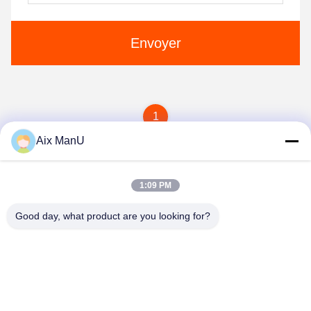
Envoyer
1
Aix ManU
1:09 PM
Good day, what product are you looking for?
YIXING HUADING MACHINERY CO.,LTD.
info@yxhuading.com
86-510-87836501