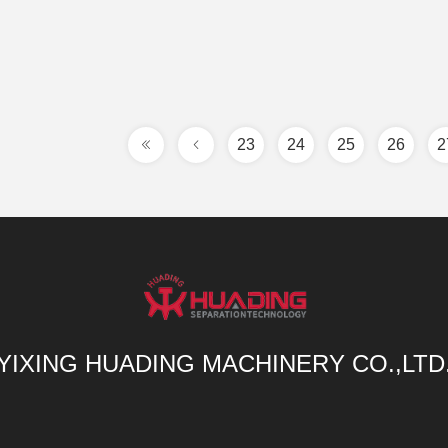
23
24
25
26
2
YIXING HUADING MACHINERY CO.,LTD