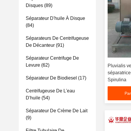
Disques
(89)
Séparateur D'huile À Disque
(84)
Séparateurs De Centrifugeuse
De Décanteur
(91)
Séparateur Centrifuge De
Levure
(62)
Pluvialis v
séparatrice
Séparateur De Biodiesel
(17)
Spirulina
Centrifugeuse De L'eau
Par
D'huile
(54)
Séparateur De Crème De Lait
(9)
Filtre Tubulaire De