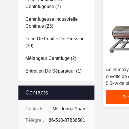
Centrifugeuse
(7)
Centrifugeuse Industrielle
Continue
(23)
Filtre De Feuille De Pression
(30)
Mélangeur Centrifuge
(2)
Acier inox
Entretien De Séparateur
(1)
cuvette de
5.5kw de p
Contacts
Par
Contacts:
Ms. Jonna Yuan
Télégramme:
86-510-87836501