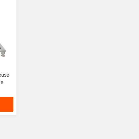
geuse
de