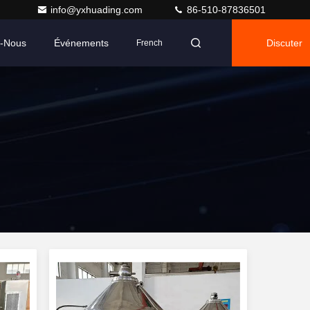
info@yxhuading.com
86-510-87836501
z-Nous
Événements
Discuter
French