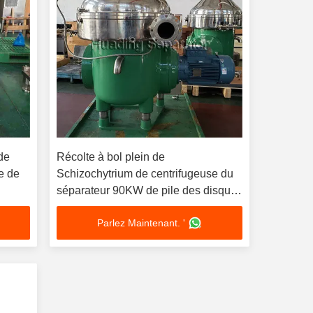
de
Récolte à bol plein de
le de
Schizochytrium de centrifugeuse du
séparateur 90KW de pile des disques
SUS304
Parlez Maintenant. '