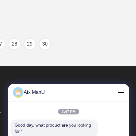
7
28
29
30
Aix ManU
.
2:47 PM
Good day, what product are you looking 
Liens Rapides
for?