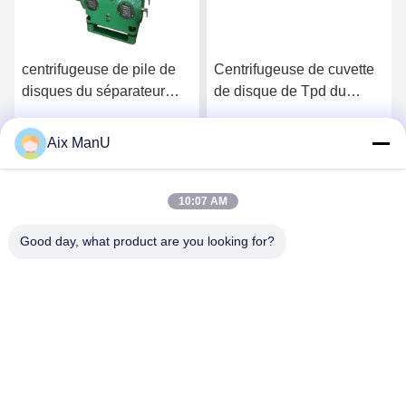
centrifugeuse de pile de
Centrifugeuse de cuvette
disques du séparateur
de disque de Tpd du
d'huile de disque de
séparateur 250 du solide-
10000L H TUV
liquide SS316
Aix ManU
Parlez Maintenant.
Parlez Maintenant.
10:07 AM
Good day, what product are you looking for?
YIXING HUADING MACHINERY CO.,LTD.
info@yxhuading.com
86-510-87836501
NO.888#, ROUTE DE YIGAO, YIXING, JIANGSU