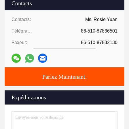
Contacts
Contacts:
Ms. Rosie Yuan
Télégramme:
86-510-87836501
Faxeur:
86-510-87832130
Parlez Maintenant.
Expédiez-nous