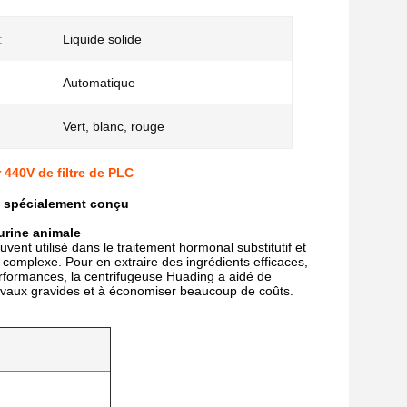
:
Liquide solide
Automatique
Vert, blanc, rouge
 440V de filtre de PLC
de spécialement conçu
urine animale
vent utilisé dans le traitement hormonal substitutif et
t complexe. Pour en extraire des ingrédients efficaces,
rformances, la centrifugeuse Huading a aidé de
evaux gravides et à économiser beaucoup de coûts.