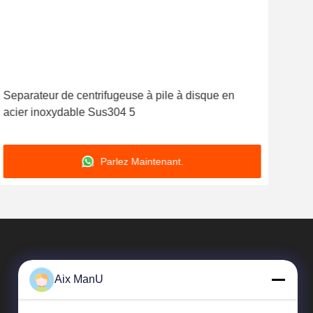
Separateur de centrifugeuse à pile à disque en
Cen
acier inoxydable Sus304 5
de d
Parlez Maintenant.
Aix ManU