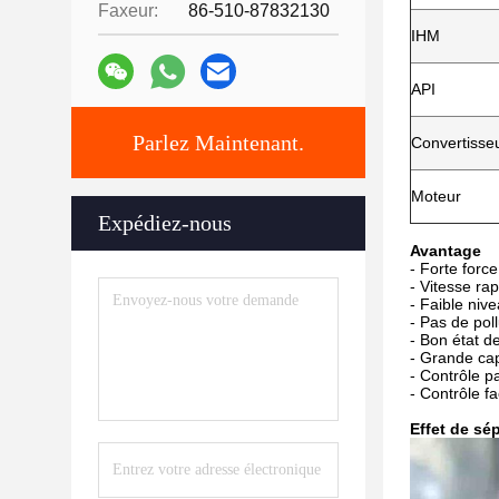
Faxeur:
86-510-87832130
IHM
API
Parlez Maintenant.
Convertisse
Moteur
Expédiez-nous
Avantage
- Forte force
- Vitesse ra
- Faible niv
- Pas de poll
- Bon état d
- Grande ca
- Contrôle p
- Contrôle fa
Effet de sé