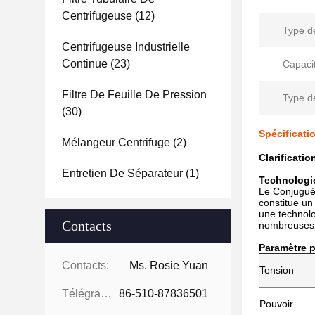
Centrifugeuse
(12)
Type d
Centrifugeuse Industrielle
Continue
(23)
Capaci
Filtre De Feuille De Pression
Type d
(30)
Spécificati
Mélangeur Centrifuge
(2)
Clarificati
Entretien De Séparateur
(1)
Technologie
Le Conjugué 
constitue un
une technolo
Contacts
nombreuses e
Paramètre p
Contacts:
Ms. Rosie Yuan
Tension
Télégramme:
86-510-87836501
Pouvoir