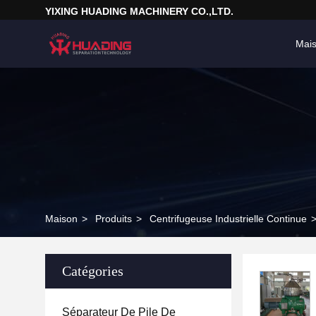
YIXING HUADING MACHINERY CO.,LTD.
Mai
Maison
>
Produits
>
Centrifugeuse Industrielle Continue
Catégories
Séparateur De Pile De