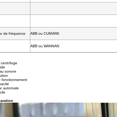
ur de fréquence
ABB ou CUMARK
ABB ou WANNAN
 centrifuge
pide
eau sonore
ution
e fonctionnement
pacité
ar automate
cile
paration