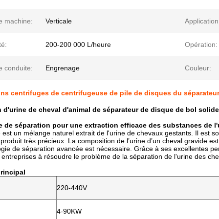
e machine:
Verticale
Application
té:
200-200 000 L/heure
Opération:
e conduite:
Engrenage
Couleur:
ons centrifuges de centrifugeuse de pile de disques du séparateur
on d'urine de cheval d'animal de séparateur de disque de bol soli
 de séparation pour une extraction efficace des substances de l'
est un mélange naturel extrait de l'urine de chevaux gestants. Il est sou
 produit très précieux. La composition de l’urine d’un cheval gravide es
gie de séparation avancée est nécessaire. Grâce à ses excellentes pe
ntreprises à résoudre le problème de la séparation de l'urine des ch
rincipal
220-440V
4-90KW