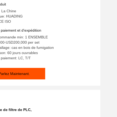
duit
: La Chine
ue: HUADING
 CE ISO
 paiement et d'expédition
 commande min: 1 ENSEMBLE
000-USD200,000 per set
allage: cas en bois de fumigation
ison: 60 jours ouvrables
 paiement: LC, T/T
Parlez Maintenant.
e de filtre de PLC
,