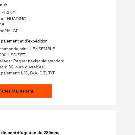
duit
e: YIXING
ue: HUADING
 CE
odèle: GF
 paiement et d'expédition
 commande min: 1 ENSEMBLE
5000 USD/SET
allage: Paquet navigable standard
ison: 30 jours ouvrables
 paiement: L/C, D/A, D/P, T/T
Parlez Maintenant.
ire de centrifugeuse de 280mm
,