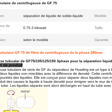
ulaire de centrifugeuse de GF 75
ion:
séparation de liquide de solide-liquide
Modèle:
nce de
0.75-3 kilowatt
Taille:
:
ion:
selon le modèle
Garantie:
ubulaire GF 75 de filtre de centrifugeuse de la phase 280mm
se tubualar de GF75/105/125/150 3phase pour la séparation liquid
n de produit
euse tubulaire de série de GF du séparateur de Huading est un type à 
deux liquides non-miscibles avec la différence de densité. Cette centr
mpuretés des liquides.
Elle est conçue pour séparer deux liquides non-mi
duit des causes le liquide à haute densité pour émigrer vers le mur de t
 tube. Les liquides séparés sont alors déchargés en haut du tube ave