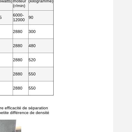
lowatts)
moteur
(kilogramme)
(r/min)
6000-
5
90
12000
2880
300
2880
480
2880
520
2880
550
2880
550
re efficacité de séparation
etite différence de densité