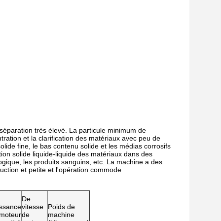
 séparation très élevé. La particule minimum de
ntration et la clarification des matériaux avec peu de
olide fine, le bas contenu solide et les médias corrosifs
ation solide liquide-liquide des matériaux dans des
ologique, les produits sanguins, etc. La machine a des
duction et petite et l'opération commode
De
ssance
vitesse
Poids de
moteur
de
machine