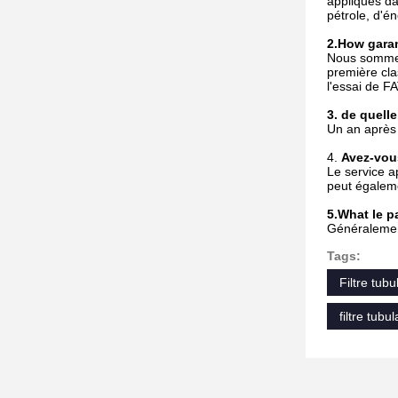
appliqués da
pétrole, d'én
2.How garan
Nous sommes 
première cla
l'essai de FA
3. de quelle
Un an après 
4.
Avez-vous
Le service a
peut égaleme
5.What le p
Généralemen
Tags:
Filtre tub
filtre tub