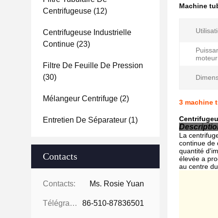
Machine tub
Centrifugeuse
(12)
Utilisat
Centrifugeuse Industrielle
Continue
(23)
Puissa
moteur
Filtre De Feuille De Pression
(30)
Dimens
Mélangeur Centrifuge
(2)
3 machine t
Centrifugeu
Entretien De Séparateur
(1)
Descriptio
La centrifug
continue de 
quantité d'i
Contacts
élevée a pro
au centre du
Contacts:
Ms. Rosie Yuan
Télégramme:
86-510-87836501