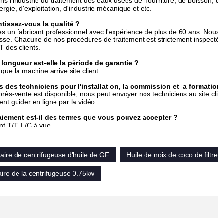
ns l'industrie du traitement des eaux usées de nourriture, de boisson
ergie, d'exploitation, d'industrie mécanique et etc.
tissez-vous la qualité ?
un fabricant professionnel avec l'expérience de plus de 60 ans. Nous 
sse. Chacune de nos procédures de traitement est strictement inspect
T des clients.
 longueur est-elle la période de garantie ?
que la machine arrive site client
 des techniciens pour l'installation, la commission et la formatio
près-vente est disponible, nous peut envoyer nos techniciens au site clie
nt guider en ligne par la vidéo
aiement est-il des termes que vous pouvez accepter ?
t T/T, L/C à vue
ulaire de centrifugeuse d'huile de GF
Huile de noix de coco de filtr
ulaire de la centrifugeuse 0.75kw