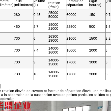
mètre
Taille
Volume
Facteur de
(kg/h
(ki
rotation
llimètres)
(millimètres)
(L)
séparation
heures)
(r/min)
25000-
280
0,45
60000
150
0,7
50000
19000-
450
2,7
22500
500
1,5
21000
16300-
5
730
6
21000
1500
2,2
19000
14000-
5
730
7,4
18000
2000
3
16000
14000-
7
730
9
17000
3000
3
15000
14000-
2
730
10
17000
3000
3
15000
s
e rotation élevée de cuvette et facteur de séparation élevé, une meilleu
 à la séparation de la suspension avec de petites particules solides et p
'opération