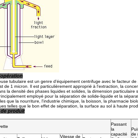
'opération
euse tubulaire est un genre d'équipement centrifuge avec le facteur de
t de 1 micron. Il est particulièrement approprié à l'extraction, la conce
ns la densité des phases liquides et solides, la dimension particulaire s
t principalement employé pour la séparation de solide-liquide et la sépar
lles que la nourriture, l'industrie chimique, la boisson, la pharmacie bi
ques telles que le bon effet de séparation, la surface au sol à haute pro
de produit
Passant
ette
la
Pui
capacité
de 
Vitesse de