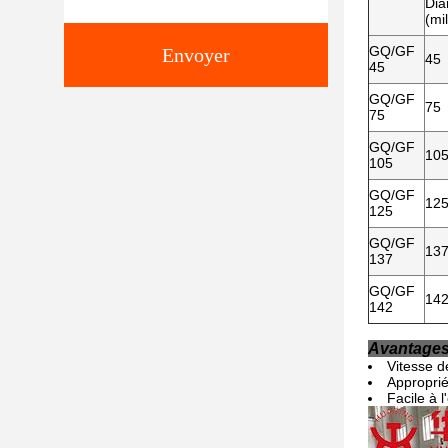
Dia
(mi
GQ/GF
Envoyer
45
45
GQ/GF
75
75
GQ/GF
10
105
GQ/GF
12
125
GQ/GF
13
137
GQ/GF
14
142
Avantage
Vitesse d
Approprié
Facile à l