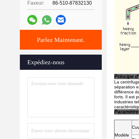
Faxeur:
86-510-87832130
Parlez Maintenant.
Expédiez-nous
Principe d
La centrifug
séparation es
différence da
forts. Il es
industries te
caractéristi
Paramètre 
Cuv
Modèle