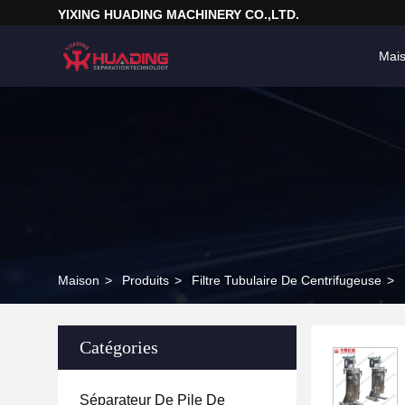
YIXING HUADING MACHINERY CO.,LTD.
Mai
Maison
>
Produits
>
Filtre Tubulaire De Centrifugeuse
>
Catégories
Séparateur De Pile De