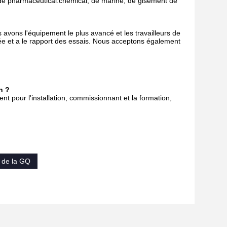
, de pharmaceutical.chemical, de marine, de gisement de
avons l'équipement le plus avancé et les travailleurs de
ée et a le rapport des essais. Nous acceptons également
n ?
nt pour l'installation, commissionnant et la formation,
e de la GQ