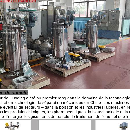
on de société
r de Huading a été au premier rang dans le domaine de la technologie 
 chef en technologie de séparation mécanique en Chine. Les machines p
 éventail de secteurs – dans la boisson et les industries laitières, en r
s les produits chimiques, les pharmaceutiques, la biotechnologie et la 
me, l'énergie, les gisements de pétrole, le traitement de l'eau, tel que 