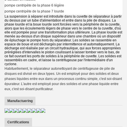
pompe centripète de la phase 6 légère
pompe centripète de la phase 7 lourde
La suspension à séparer est introduite dans la cuvette de séparateur à partir
du dessus par un tube d'alimentation et entre dans la pile de disques. La
phase lourde et la boue lourde sont forcées vers la périphérie de la cuvette,
alors que les écoulements légers de phase vers le centre de la cuvette, d'où
elle est pompée pour une transformation plus ultérieure. La phase lourde est
menée au-dessus d'un disque supérieur dans une chambre où un dispositif
de épluchage le pompe hors du séparateur. Les solides se rassemble en
espace de boue et est déchargés par intermittence et automatiquement. La
décharge est réalisée par un circuit hydraulique, qui aux forces appropriées
préréglées d'intervalles le piston coulissant à laisser tomber vers le bas, de
ce fait ouvrant les ports de solides à la périphérie de cuvette. Les solides est
rassemblés en cadre, et laisse la centrifugeuse par l'intermédiaire d'un
cyclone.
Habituellement, le séparateur autonettoyant de centrifugeuse de pile de
disques est divisé en deux types. Un est employé pour des solides et deux
phases liquides entre eux dans un processus continu simple, c'est soi-disant
épurateur. L'autre est employé pour des solides et une phase liquide entre
eux, c'est soi-disant purificateur.
Manufactuering
Certifications