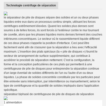
Technologie centrifuge de séparation
le séparateur de pile de disques sépare des solides et un ou deux phases
liquides entre eux dans un processus continu simple, utilisant les forces
centrifuges extrêmement élevées. Quand les solides plus denses sont
soumis à de telles forces, ils sont forcés à l'extérieur contre le mur tournant
de cuvette, alors que les phases liquides moins denses forment des couches
intérieures concentriques. Le secteur où le rassemblement liquide différent
de ces deux phases s'appelle la position d'interface. Ceci peut être
facilement varié afin de s'assurer que la séparation a lieu avec l'efficacité
maximum. L'insertion des plats spéciaux (la « pile de disques ») fournit le
secteur de arrangement de surface supplémentaire, qui contribue à
accélérer le procédé de séparation nettement. C'est la configuration, la
forme et la conception particulières de ces plats qui permettent à une
centrifugeuse de pile de disques pour entreprendre la séparation continue
d'un large éventail de solides différents de l'un ou l'autre d'un ou deux
liquides. La phase de solides concentrée constituée par les particules peut
être enlevée sans interruption, par intermittence ou manuellement, selon le
type de centrifugeuse et la quantité de solides impliqués dans l'application
spécifique.
séparateur biphasé de centrifugeuse de pile de disques de séparation
1 alimentation