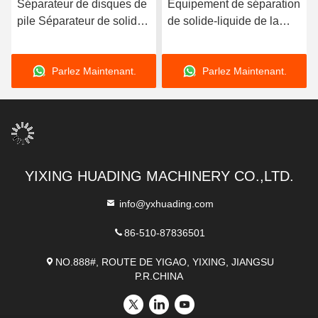
Séparateur de disques de
Équipement de séparation
pile Séparateur de solides
de solide-liquide de la
centrifuge
centrifugeuse 37KW de
pile de disques de PLC
Parlez Maintenant.
Parlez Maintenant.
YIXING HUADING MACHINERY CO.,LTD.
info@yxhuading.com
86-510-87836501
NO.888#, ROUTE DE YIGAO, YIXING, JIANGSU
P.R.CHINA