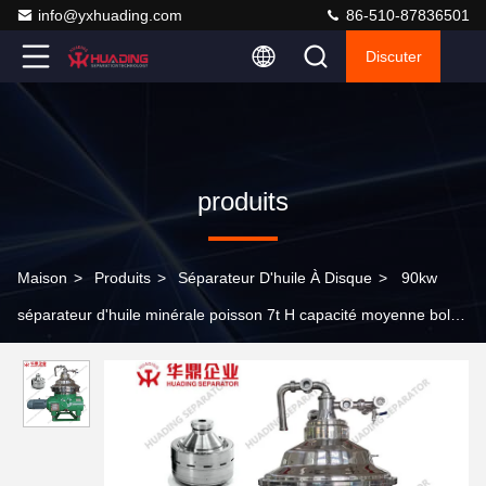
info@yxhuading.com
86-510-87836501
Discuter
produits
Maison
>
Produits
>
Séparateur D'huile À Disque
>
90kw
séparateur d'huile minérale poisson 7t H capacité moyenne bol
d'auto-nettoyage