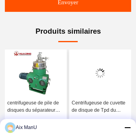
Envoyer
Produits similaires
centrifugeuse de pile de
Centrifugeuse de cuvette
disques du séparateur
de disque de Tpd du
d'huile de disque de
séparateur 250 du solide-
10000L H TUV
liquide SS316
Aix ManU
Parlez Maintenant.
Parlez Maintenant.