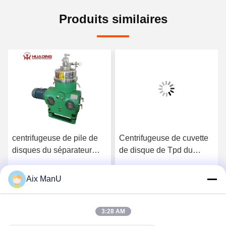
Produits similaires
centrifugeuse de pile de
Centrifugeuse de cuvette
disques du séparateur
de disque de Tpd du
d'huile de disque de
séparateur 250 du solide-
10000L H TUV
liquide SS316
Aix ManU
Parlez Maintenant.
Parlez Maintenant.
3:28 AM