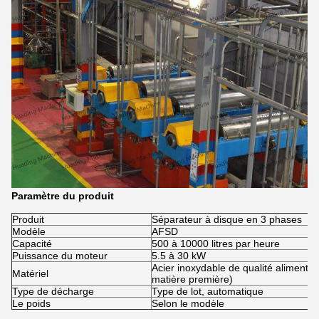
Paramètre du produit
Produit
Séparateur à disque en 3 phases
Modèle
AFSD
Capacité
500 à 10000 litres par heure
Puissance du moteur
5.5 à 30 kW
Acier inoxydable de qualité alimentai
Matériel
matière première)
Type de décharge
Type de lot, automatique
Le poids
Selon le modèle