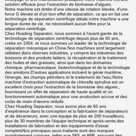
solution efficace pour l'extraction de biomasse d'algues.
Notre machine est dotée d'une vitesse de rotation élevée, d'une
force G élevée et d'un bon effet de séparation, ce qui en fait une
technologie de séparation centrifuge idéale.notre machine a une
longue durée de vie, ne nécessitant aucun filtre pour la
séparation centrifuge.
Chez Huading Separator, nous sommes à l'avant-garde de la
technologie de séparation centrifuge depuis plus de 60 ans,
créée en 1954, et nous sommes un leader de la technologie de
séparation mécanique en Chine.Nos machines sont largement
utilisées dans diverses industries, y compris les industries des
boissons et des produits laitiers, la récupération et le traitement
des huiles et des graisses, ainsi que dans les domaines
chimique, pharmaceutique, biotechnologique et de la technologie
des amidons.D'autres applications incluent le génie maritime,
l'énergie, les champs pétroliers et le traitement de l'eau,Notre
machine d'extraction automatique de chlorella spirulina est un
excellent choix pour l'extraction de la biomasse des algues.,
fournissant un effet de séparation de haute qualité et un
fonctionnement automatique pour une production accrue et des
coûts de main-d'œuvre réduits.
Chez Huading Separator, nous avons plus de 60 ans
d'expérience dans la conception et la fabrication de séparateurs
et de décanteurs, avec une équipe de plus de 200 travailleurs,
plus de 30 membres de l'équipe technique et après-vente,des
installations de fabrication et des équipements d'essai
completsNos principaux sous-traitants sont des marques
mondialement connues, telles que SKF, et ABB, assurant des