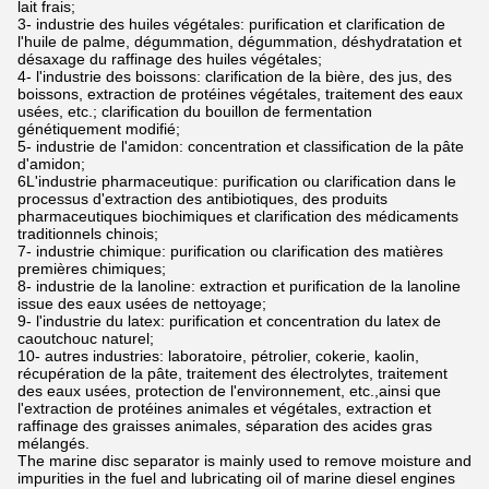
lait frais;
3- industrie des huiles végétales: purification et clarification de
l'huile de palme, dégummation, dégummation, déshydratation et
désaxage du raffinage des huiles végétales;
4- l'industrie des boissons: clarification de la bière, des jus, des
boissons, extraction de protéines végétales, traitement des eaux
usées, etc.; clarification du bouillon de fermentation
génétiquement modifié;
5- industrie de l'amidon: concentration et classification de la pâte
d'amidon;
6L'industrie pharmaceutique: purification ou clarification dans le
processus d'extraction des antibiotiques, des produits
pharmaceutiques biochimiques et clarification des médicaments
traditionnels chinois;
7- industrie chimique: purification ou clarification des matières
premières chimiques;
8- industrie de la lanoline: extraction et purification de la lanoline
issue des eaux usées de nettoyage;
9- l'industrie du latex: purification et concentration du latex de
caoutchouc naturel;
10- autres industries: laboratoire, pétrolier, cokerie, kaolin,
récupération de la pâte, traitement des électrolytes, traitement
des eaux usées, protection de l'environnement, etc.,ainsi que
l'extraction de protéines animales et végétales, extraction et
raffinage des graisses animales, séparation des acides gras
mélangés.
The marine disc separator is mainly used to remove moisture and
impurities in the fuel and lubricating oil of marine diesel engines