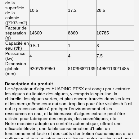
de la
superficie
10.5
17.2
28.5
de la
colonie
((*107cm2)
Facteur de
séparation
14600
8860
10785
(g)
Capacité en
0.5-1
1
3
eau (t/h)
Puissance
4
4
7.5
(kw)
Dimension
globale
920*790*950
810*968*1139
1495*1130*1485
(mm)
Description du produit
Le séparateur d'algues HUADING PTSX est conçu pour extraire
les algues du liquide des algues, y compris la spiruline, la
chlorelle, les algues vertes, et plus encore trouvés dans les lacs
et les mers,même ceux qui sont trop fins pour être visibles à l'œil
nuLe processus aide à protéger l'environnement et les
ressources en eau, et la biomasse d'algues extraite peut être
utilisée pour fabriquer des engrais, des cosmétiques, etc.
Notre machine adopte un contrôle automatique, offrant une
efficacité élevée, une faible consommation d'huile, un
fonctionnement facile et des coûts d'entretien économiques.et un
nettoyage et une maintenance pratiques, notre machine est une