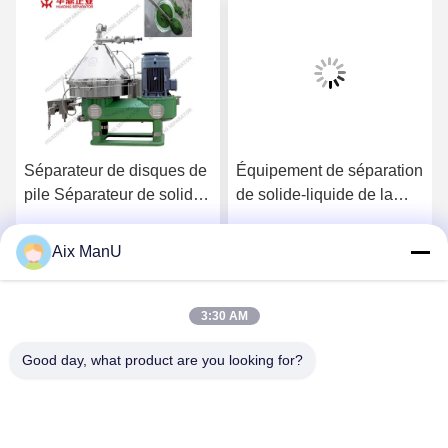
Séparateur de disques de
Équipement de séparation
pile Séparateur de solides
de solide-liquide de la
centrifuge
centrifugeuse 37KW de
pile de disques de PLC
Aix ManU
Parlez Maintenant.
Parlez Maintenant.
3:30 AM
Good day, what product are you looking for?
YIXING HUADING MACHINERY CO.,LTD.