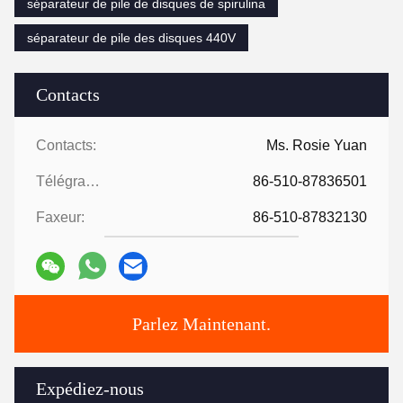
séparateur de pile de disques de spirulina
séparateur de pile des disques 440V
Contacts
Contacts:
Ms. Rosie Yuan
Télégramme:
86-510-87836501
Faxeur:
86-510-87832130
Parlez Maintenant.
Expédiez-nous