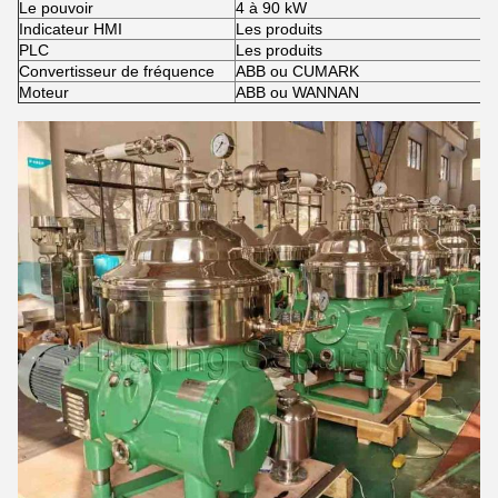
Le pouvoir
4 à 90 kW
Indicateur HMI
Les produits
PLC
Les produits
Convertisseur de fréquence
ABB ou CUMARK
Moteur
ABB ou WANNAN