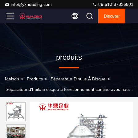
info@yxhuading.com
86-510-87836501
Discuter
produits
Maison
>
Produits
>
Séparateur D'huile À Disque
>
Séparateur d'huile à disque à fonctionnement continu avec haute
vitesse de rotation et facteur de séparation pour le traitement de
la suspension d'amidon