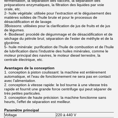
fermentation, la séparation des vaccins, la séparation des
préparations enzymatiques, la filtration des liquides par voie
orale, etc.
2- huile végétale: utilisée pour l'extraction et le déguisement des
matières solides de l'huile brute et pour le processus de
désacidification et de lavage.
3Boissons: utilisées pour la clarification de jus de fruits et de jus
de légumes.
4- Biodiesel: procédé de dégummage et de désacidification et de
séchage du pétrole brut; séparation de l'ester de méthyle et de la
glycérine.
5- huile minérale: purification de l'huile de combustion et de l'huile
de lubrification dans l'industrie des huiles minérales, comme le
moteur principal des navires, le moteur diesel terrestre, la
centrale électrique, etc.
Avantages de la conception
1. conception à piston coulissant: la machine est entièrement
automatique, et l'eau de fonctionnement ne sera pas en contact
avec l'alimentation.
2. conception à vitesse rapide: le bol tourne à une vitesse très
rapide et fournit une grande force centrifuge qui peut séparer de
très petites particules.
3. conception de haute précision: la machine fonctionne sans
heurts, l'effet de séparation est meilleur.
Paramètre principal
Voltage
220 à 440 V