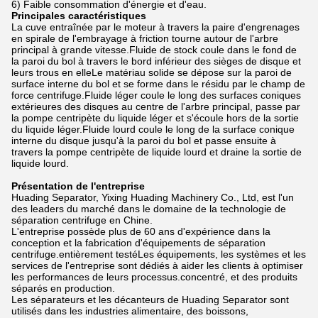
6) Faible consommation d'énergie et d'eau.
Principales caractéristiques
La cuve entraînée par le moteur à travers la paire d'engrenages
en spirale de l'embrayage à friction tourne autour de l'arbre
principal à grande vitesse.Fluide de stock coule dans le fond de
la paroi du bol à travers le bord inférieur des sièges de disque et
leurs trous en elleLe matériau solide se dépose sur la paroi de
surface interne du bol et se forme dans le résidu par le champ de
force centrifuge.Fluide léger coule le long des surfaces coniques
extérieures des disques au centre de l'arbre principal, passe par
la pompe centripète du liquide léger et s'écoule hors de la sortie
du liquide léger.Fluide lourd coule le long de la surface conique
interne du disque jusqu'à la paroi du bol et passe ensuite à
travers la pompe centripète de liquide lourd et draine la sortie de
liquide lourd.
Présentation de l'entreprise
Huading Separator, Yixing Huading Machinery Co., Ltd, est l'un
des leaders du marché dans le domaine de la technologie de
séparation centrifuge en Chine.
L'entreprise possède plus de 60 ans d'expérience dans la
conception et la fabrication d'équipements de séparation
centrifuge.entièrement testéLes équipements, les systèmes et les
services de l'entreprise sont dédiés à aider les clients à optimiser
les performances de leurs processus.concentré, et des produits
séparés en production.
Les séparateurs et les décanteurs de Huading Separator sont
utilisés dans les industries alimentaire, des boissons,