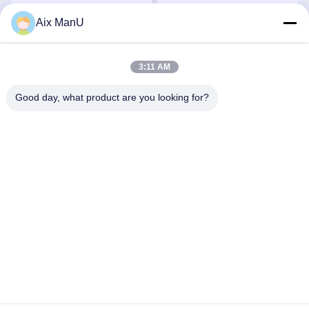
10000L H TUV
liquide SS316
Aix ManU
Parlez Maintenant.
Parlez Maintenant.
3:11 AM
Good day, what product are you looking for?
YIXING HUADING MACHINERY CO.,LTD.
info@yxhuading.com
86-510-87836501
NO.888#, ROUTE DE YIGAO, YIXING, JIANGSU
P.R.CHINA
Chine Bonne qualité séparateur de pile de disques Le