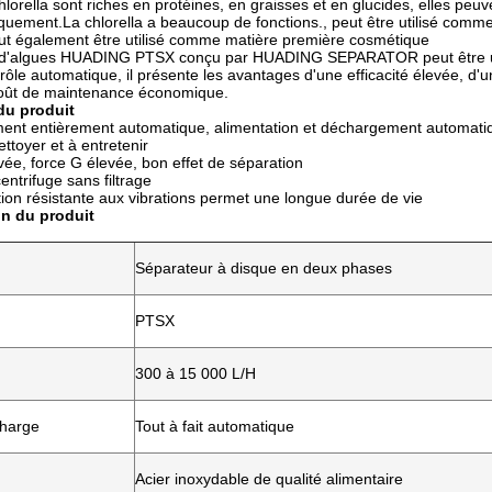
chlorella sont riches en protéines, en graisses et en glucides, elles pe
quement.La chlorella a beaucoup de fonctions., peut être utilisé comme a
ut également être utilisé comme matière première cosmétique
d'algues HUADING PTSX conçu par HUADING SEPARATOR peut être utilisé 
rôle automatique, il présente les avantages d'une efficacité élevée, d'
 coût de maintenance économique.
du produit
ent entièrement automatique, alimentation et déchargement automati
ettoyer et à entretenir
vée, force G élevée, bon effet de séparation
entrifuge sans filtrage
on résistante aux vibrations permet une longue durée de vie
on du produit
Séparateur à disque en deux phases
PTSX
300 à 15 000 L/H
charge
Tout à fait automatique
Acier inoxydable de qualité alimentaire