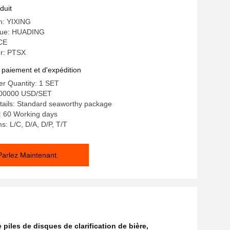
duit
in: YIXING
ue: HUADING
 CE
r: PTSX
 paiement et d'expédition
r Quantity: 1 SET
200000 USD/SET
tails: Standard seaworthy package
: 60 Working days
: L/C, D/A, D/P, T/T
Parlez Maintenant.
 piles de disques de clarification de bière
,