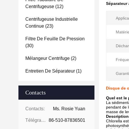
Séparateur 
Centrifugeuse
(12)
Applica
Centrifugeuse Industrielle
Continue
(23)
Matérie
Filtre De Feuille De Pression
(30)
Déchar
Mélangeur Centrifuge
(2)
Fréque
Entretien De Séparateur
(1)
Garanti
Disque de c
Contacts
Quel est le
La sédimenta
pendant de l
Contacts:
Ms. Rosie Yuan
masse de le
Description
Télégramme:
86-510-87836501
Chlorella es
photosynthét