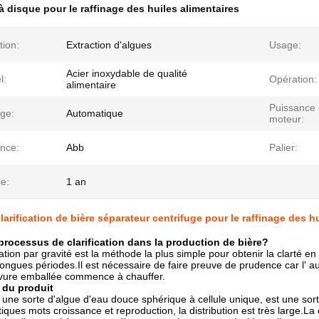
à disque pour le raffinage des huiles alimentaires
tion:
Extraction d'algues
Usage:
Acier inoxydable de qualité
l:
Opération:
alimentaire
Puissance
ge:
Automatique
moteur:
nce:
Abb
Palier:
e:
1 an
larification de bière séparateur centrifuge pour le raffinage des h
 processus de clarification dans la production de bière?
tion par gravité est la méthode la plus simple pour obtenir la clarté en 
ongues périodes.Il est nécessaire de faire preuve de prudence car l' auto
vure emballée commence à chauffer.
 du produit
t une sorte d'algue d'eau douce sphérique à cellule unique, est une sor
iques mots croissance et reproduction, la distribution est très large.L