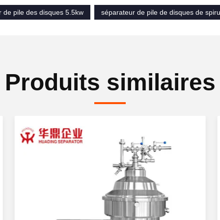
 de pile des disques 5.5kw
séparateur de pile de disques de spiru
Produits similaires