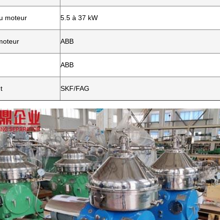
u moteur
5.5 à 37 kW
moteur
ABB
ABB
t
SKF/FAG