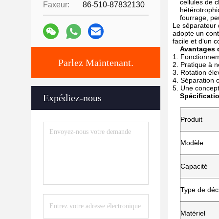
cellules de 
Faxeur:
86-510-87832130
hétérotrophi
fourrage, pe
Le séparateur 
adopte un cont
facile et d'un
Avantages 
Fonctionnem
Parlez Maintenant.
Pratique à n
Rotation éle
Séparation c
Une concepti
Spécificati
Expédiez-nous
Produit
Modèle
Capacité
Type de dé
Matériel