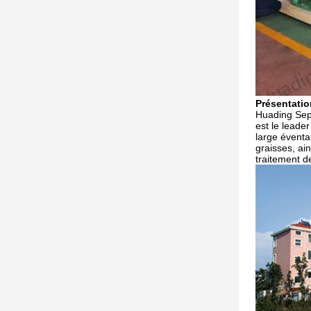
Présentatio
Huading Sepa
est le leade
large éventa
graisses, ai
traitement d