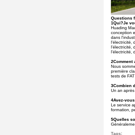
Questions 
1Qui?
Je vo
Huading Mach
conception e
dans l'industr
l'électricité, 
l'électricité, 
l'électricité, 
2Comment a
Nous sommes 
première cla
tests de FAT
3Combien de
Un an après l
4Avez-vous 
Le service ap
formation, p
5Quelles so
Généralemen
Tags: