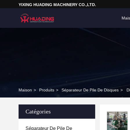
YIXING HUADING MACHINERY CO.,LTD.
Mai
Maison
>
Produits
>
Séparateur De Pile De Disques
>
D
Catégories
Séparateur De Pile De