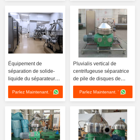
Équipement de
Pluvialis vertical de
séparation de solide-
centrifugeuse séparatrice
liquide du séparateur
de pile de disques de
200t H de pile de
Spirulina
Parlez Maintenant. '
Parlez Maintenant. '
disques de HUADING