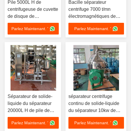
Pile 5000L H de
Bacille séparateur
centrifugeuse de cuvette
centrifuge 7000 t/mn
de disque de
électromagnétiques de
clarification
filtre de la production 440V
Parlez Maintenant. '
Parlez Maintenant. '
d'Escherichia coli
Séparateur de solide-
séparateur centrifuge
liquide du séparateur
continu de solide-liquide
20000L H de pile de
du séparateur 10kw de
disques de BTSX
pile des disques 440V
Parlez Maintenant. '
Parlez Maintenant. '