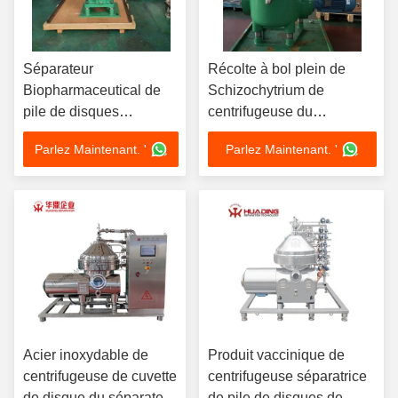
Séparateur
Récolte à bol plein de
Biopharmaceutical de
Schizochytrium de
pile de disques
centrifugeuse du
production faible de
séparateur 90KW de pile
Parlez Maintenant. '
Parlez Maintenant. '
Sacle de 2 phases
des disques SUS304
Acier inoxydable de
Produit vaccinique de
centrifugeuse de cuvette
centrifugeuse séparatrice
de disque du séparateur
de pile de disques de