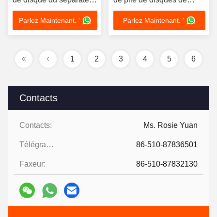
5.5kw de pile de
GMP
Parlez Maintenant. '
Parlez Maintenant. '
disques de PLC
1
2
3
4
5
6
Contacts
Contacts:
Ms. Rosie Yuan
Télégramme:
86-510-87836501
Faxeur:
86-510-87832130