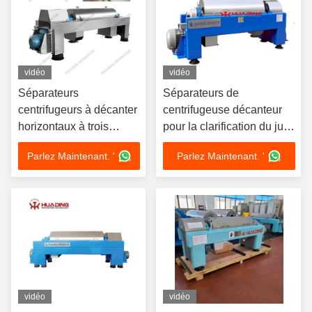
vidéo
vidéo
Séparateurs
Séparateurs de
centrifugeurs à décanter
centrifugeuse décanteur
horizontaux à trois
pour la clarification du jus
phases pour l'extraction
de malt dans l'industrie
Parlez Maintenant. '
Parlez Maintenant. '
de café homologués CE
chimique organique
vidéo
vidéo