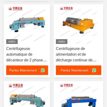
Industrie alimentaire
solides de liquides
Sédimentation à vis
automatique Décharge
vidéo
vidéo
Centrifugeuse
Centrifugeuse de
automatique de
alimentation et de
décanteur de 2 phases
décharge continue de
pour l'industrie chimique
décanteur pour
Parlez Maintenant. '
Parlez Maintenant. '
avec le matériel
l'asséchage de boue
anticorrosion élevé