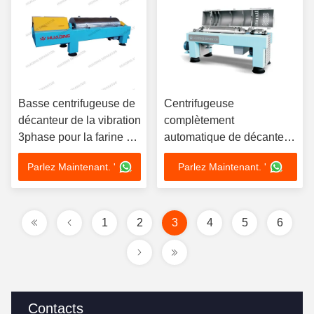
Basse centrifugeuse de
Centrifugeuse
décanteur de la vibration
complètement
3phase pour la farine de
automatique de décanteur
poisson et le processus
d'acier inoxydable pour
Parlez Maintenant. '
Parlez Maintenant. '
d'huile
l'extraction de l'huile de
poissons
1
2
3
4
5
6
Contacts