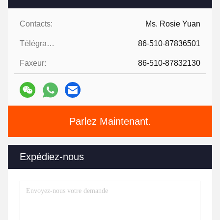
Contacts:
Ms. Rosie Yuan
Télégramme:
86-510-87836501
Faxeur:
86-510-87832130
Parlez Maintenant.
Expédiez-nous