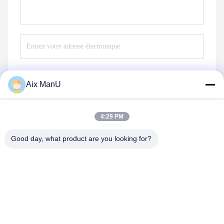
Aix ManU
Envoyer
4:29 PM
Good day, what product are you looking for?
YIXING HUADING MACHINERY CO.,LTD.
info@yxhuading.com
86-510-87836501