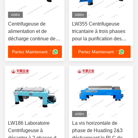
vidéo
vidéo
Centrifugeuse de
LW355 Centrifugeuse
alimentation et de
tricantaire à trois phases
décharge continue de
pour la purification des
décanteur pour
huiles brutes végétales
Parlez Maintenant. '
Parlez Maintenant. '
l'extraction d'usine
vidéo
LW186 Laboratoire
La vis horizontale de
Centrifugeuse à
phase de Huading 2&3
décanter à 2 phases de
déchargeant le PLC de