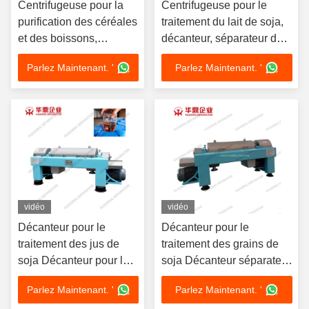
Centrifugeuse pour la
Centrifugeuse pour le
purification des céréales
traitement du lait de soja,
et des boissons,
décanteur, séparateur de
décanteur, séparateur
centrifugeuses pour la
Parlez Maintenant. '
Parlez Maintenant. '
de centrifugeuses
clarification de la plante.
vidéo
vidéo
Décanteur pour le
Décanteur pour le
traitement des jus de
traitement des grains de
soja Décanteur pour les
soja Décanteur séparateur
séparateurs de
centrifugeur pour la
Parlez Maintenant. '
Parlez Maintenant. '
centrifugeuses Machine
séparation des liquides