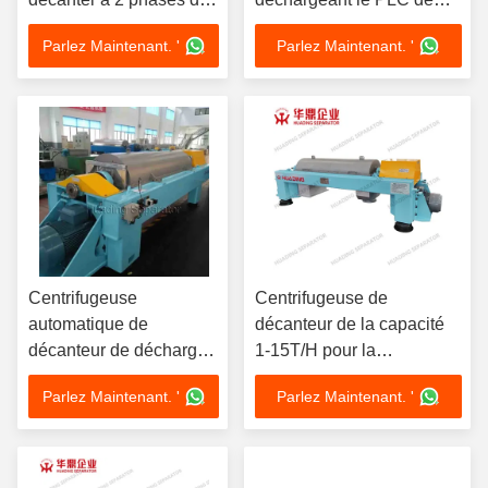
petite capacité Faible
centrifugeuse de
Parlez Maintenant. '
Parlez Maintenant. '
bruit et vibration
décanteur commandent
l'opération automatique
Centrifugeuse
Centrifugeuse de
automatique de
décanteur de la capacité
décanteur de décharge
1-15T/H pour la
pour le traitement des
clarification de jus de fruit
Parlez Maintenant. '
Parlez Maintenant. '
eaux usées
de boisson