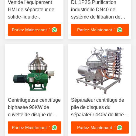
Vert de l'équipement
DL 1P2S Purification
HMI de séparateur de
industrielle DN40 de
solide-liquide
système de filtration de
d'escherichia
l'eau
Parlez Maintenant. '
Parlez Maintenant. '
Centrifugeuse centrifuge
Séparateur centrifuge de
biphasée 90KW de
pile de disques du
cuvette de disque de
séparateur 440V de filtre
séparateur de filtre de
de biotechnologie
Parlez Maintenant. '
Parlez Maintenant. '
20000L H