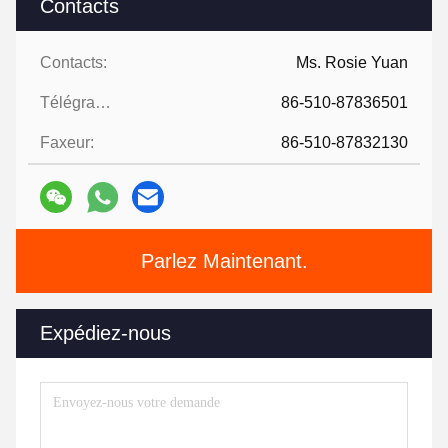
Contacts
Contacts:
Ms. Rosie Yuan
Télégramme:
86-510-87836501
Faxeur:
86-510-87832130
Parlez Maintenant.
Expédiez-nous