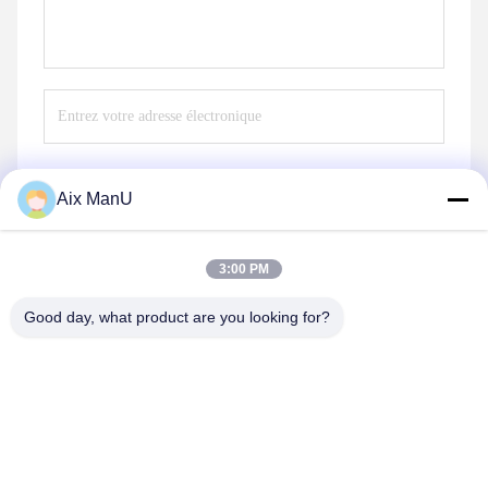
Aix ManU
Envoyer
3:00 PM
Good day, what product are you looking for?
YIXING HUADING MACHINERY CO.,LTD.
info@yxhuading.com
86-510-87836501