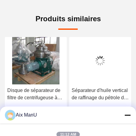
Produits similaires
Disque de séparateur de
Séparateur d'huile vertical
filtre de centrifugeuse à
de raffinage du pétrole de
huile et eau ISO
DHDYS de
désencausticage
Aix ManU
Parlez Maintenant.
Parlez Maintenant.
comestible de machine
11:12 AM