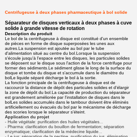
Centrifugeuse à deux phases pharmaceutique à bol solide
Séparateur de disques verticaux à deux phases à cuve
solide à grande vitesse de rotation
Description du produit
Le bol de la centrifugeuse à disque est constitué d'un ensemble
de pièces en forme de disque superposées les unes aux
autres.La suspension est ajoutée au bol par le tube
d'alimentation situé au centre du bol.Lorsque la suspension
s'écoule jusqu'à l'espace entre les disques, les particules solides
se déposent sur le disque sous l'action de la force centrifuge pour
former des sédiments.Le sédiment glisse le long de la surface du
disque et tombe du disque et s'accumule dans le diamètre du
bolLe liquide séparé décharge le bol à la sortie.
La fonction principale de la centrifugeuse à disque est de
raccourcir la distance de dépôt des particules solides et d'élargir
la zone de dépôt du bol.La capacité de production du séparateur
est grandement améliorée par l'installation de disques dans le
bolLes solides accumulés dans le tambour doivent être éliminés
artificiellement ou évacués du bol par le mécanisme de décharge
des scories lorsque le séparateur s'éteint.
Application du projet
- Huile végétale: purification des huiles végétales...
- Pharma: clarification du bouillon de fermentation; séparation
enzymatique; clarification de la médecine liquide...
- Le jus: séparation de la pectine, purification du jus, élimination