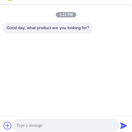
comestible de machine
1:24 PM
Good day, what product are you looking for?
YIXING HUADING MACHINERY CO.,LTD.
info@yxhuading.com
86-510-87836501
NO.888#, ROUTE DE YIGAO, YIXING, JIANGSU
P.R.CHINA
Chine Bonne qualité séparateur de pile de disques Le
fournisseur. 2021-2026 YIXING HUADING MACHINERY
CO.,LTD. Tous les droits réservés.