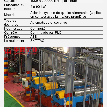
Capacité
1000 à 200000 litres par heure
Puissance du
4 à 90 kW
moteur
Acier inoxydable de qualité alimentaire (la pièce
Matériel
en contact avec la matière première)
Type de
Automatique et continue
décharge
Nourrissage
Continuité
Contrôle
Commande par PLC
Fréquence
ABB
Le roulement
SKF/FAG