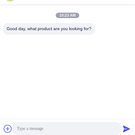
Pharma
10:23 AM
Good day, what product are you looking for?
YIXING HUADING MACHINERY CO.,LTD.
info@yxhuading.com
86-510-87836501
NO.888#, ROUTE DE YIGAO, YIXING, JIANGSU
P.R.CHINA
Chine Bonne qualité séparateur de pile de disques Le
fournisseur. 2021-2026 YIXING HUADING MACHINERY
CO.,LTD. Tous les droits réservés.