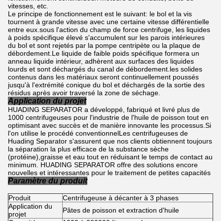
vitesses, etc.
Le principe de fonctionnement est le suivant: le bol et la vis
tournent à grande vitesse avec une certaine vitesse différentielle
entre eux.sous l'action du champ de force centrifuge, les liquides
à poids spécifique élevé s'accumulent sur les parois intérieures
du bol et sont rejetés par la pompe centripète ou la plaque de
débordement.Le liquide de faible poids spécifique formera un
anneau liquide intérieur, adhèrent aux surfaces des liquides
lourds et sont déchargés du canal de débordement.les solides
contenus dans les matériaux seront continuellement poussés
jusqu'à l'extrémité conique du bol et déchargés de la sortie des
résidus après avoir traversé la zone de séchage.
Application du projet
HUADING SEPARATOR a développé, fabriqué et livré plus de
1000 centrifugeuses pour l'industrie de l'huile de poisson tout en
optimisant avec succès et de manière innovante les processus.Si
l'on utilise le procédé conventionnelLes centrifugeuses de
Huading Separator s'assurent que nos clients obtiennent toujours
la séparation la plus efficace de la substance sèche
(protéine),graisse et eau tout en réduisant le temps de contact au
minimum. HUADING SEPARATOR offre des solutions encore
nouvelles et intéressantes pour le traitement de petites capacités
Paramètre du produit
Produit
Centrifugeuse à décanter à 3 phases
Application du
Pâtes de poisson et extraction d'huile
projet