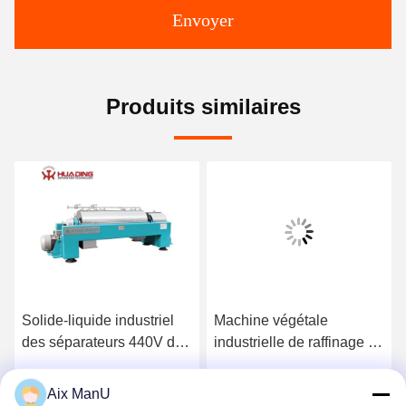
Envoyer
Produits similaires
Solide-liquide industriel
Machine végétale
des séparateurs 440V de
industrielle de raffinage du
centrifugeuse de
pétrole de la centrifugeuse
décanteur de LW
90KW de décanteur de
Aix ManU
Parlez Maintenant.
Parlez Maintenant.