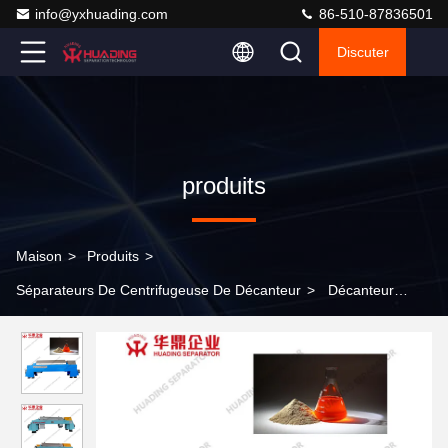
info@yxhuading.com
86-510-87836501
Discuter
produits
Maison
>
Produits
>
Séparateurs De Centrifugeuse De Décanteur
>
Décanteur
Centrifugeuse Separateurs Machine 90KW à double moteur