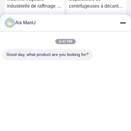
industrielle de raffinage du
centrifugeuses à décanter
pétrole de la centrifugeuse
à vis entièrement
90KW de décanteur de
automatiques
Aix ManU
Parlez Maintenant.
Parlez Maintenant.
Pharma
2:47 PM
Good day, what product are you looking for?
YIXING HUADING MACHINERY CO.,LTD.
info@yxhuading.com
86-510-87836501
NO.888#, ROUTE DE YIGAO, YIXING, JIANGSU
P.R.CHINA