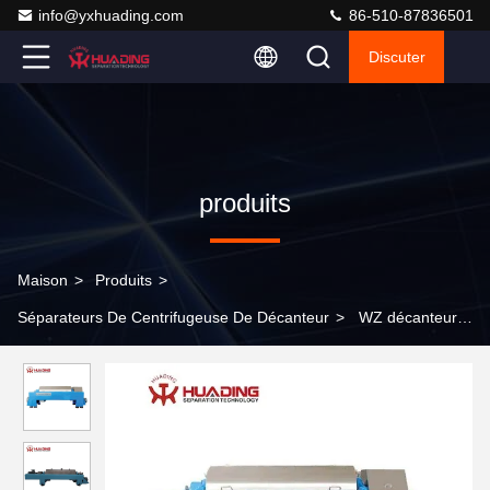
info@yxhuading.com
86-510-87836501
Discuter
produits
Maison
>
Produits
>
Séparateurs De Centrifugeuse De Décanteur
>
WZ décanteur à
vis centrifugeuse cuve solide horizontale