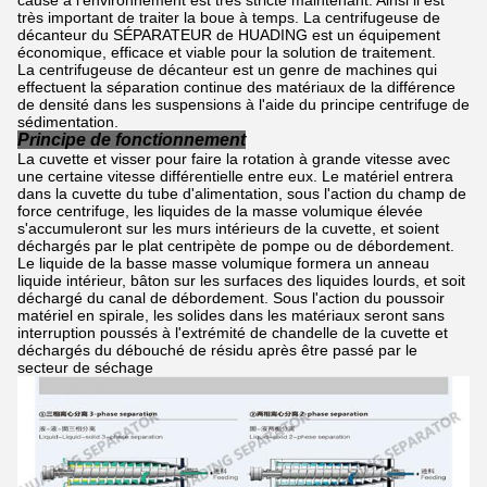
causé à l'environnement est très stricte maintenant. Ainsi il est
très important de traiter la boue à temps. La centrifugeuse de
décanteur du SÉPARATEUR de HUADING est un équipement
économique, efficace et viable pour la solution de traitement.
La centrifugeuse de décanteur est un genre de machines qui
effectuent la séparation continue des matériaux de la différence
de densité dans les suspensions à l'aide du principe centrifuge de
sédimentation.
Principe de fonctionnement
La cuvette et visser pour faire la rotation à grande vitesse avec
une certaine vitesse différentielle entre eux. Le matériel entrera
dans la cuvette du tube d'alimentation, sous l'action du champ de
force centrifuge, les liquides de la masse volumique élevée
s'accumuleront sur les murs intérieurs de la cuvette, et soient
déchargés par le plat centripète de pompe ou de débordement.
Le liquide de la basse masse volumique formera un anneau
liquide intérieur, bâton sur les surfaces des liquides lourds, et soit
déchargé du canal de débordement. Sous l'action du poussoir
matériel en spirale, les solides dans les matériaux seront sans
interruption poussés à l'extrémité de chandelle de la cuvette et
déchargés du débouché de résidu après être passé par le
secteur de séchage