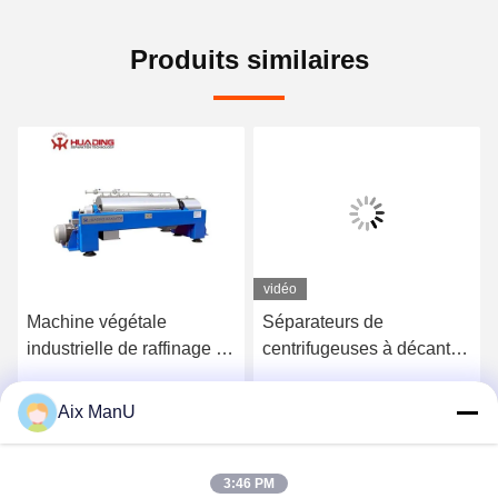
Produits similaires
vidéo
Machine végétale
Séparateurs de
industrielle de raffinage du
centrifugeuses à décanter
pétrole de la centrifugeuse
à vis entièrement
90KW de décanteur de
automatiques
Aix ManU
Parlez Maintenant.
Parlez Maintenant.
Pharma
3:46 PM