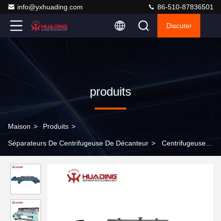
info@yxhuading.com
86-510-87836501
Discuter
produits
Maison
>
Produits
>
Séparateurs De Centrifugeuse De Décanteur
>
Centrifugeuse
antiusure de décanteur des séparateurs 30000L H Orizontal de
centrifugeuse de décanteur de LWS