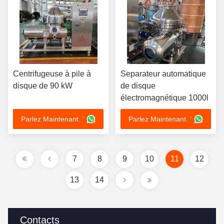
Centrifugeuse à pile à
Separateur automatique
disque de 90 kW
de disque
électromagnétique 1000l
Parlez Maintenant. '
Parlez Maintenant. '
7
8
9
10
11
12
13
14
Contacts