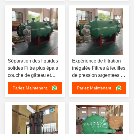
polissage élevé
Séparation des liquides
Expérience de filtration
solides Filtre plus épais
inégalée Filtres à feuilles
couche de gâteau et
de pression argentées de
résistance accrue à la
1 à 80 m3/h
Parlez Maintenant. '
Parlez Maintenant. '
pression Filtre à feuilles
avec entraînement à air
comprimé