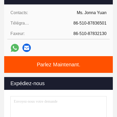
Contacts:
Ms. Jonna Yuan
Télégramme:
86-510-87836501
Faxeur:
86-510-87832130
Parlez Maintenant.
Expédiez-nous