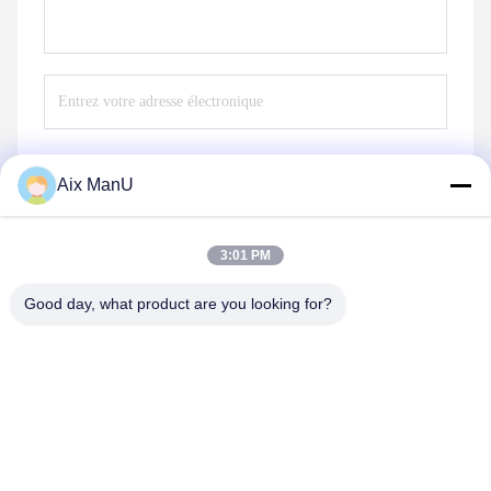
Aix ManU
Envoyer
3:01 PM
Good day, what product are you looking for?
YIXING HUADING MACHINERY CO.,LTD.
info@yxhuading.com
86-510-87836501