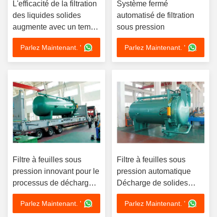
L'efficacité de la filtration
Système fermé
des liquides solides
automatisé de filtration
augmente avec un temps
sous pression
de filtration plus long
Parlez Maintenant. '
Parlez Maintenant. '
dans le filtre à feuilles à
pression manuelle
Filtre à feuilles sous
Filtre à feuilles sous
pression innovant pour le
pression automatique
processus de décharge
Décharge de solides
de l'escargot et une
secs et humides Idéal
Parlez Maintenant. '
Parlez Maintenant. '
résistance accrue du filtre
pour les applications de