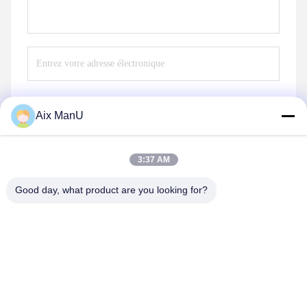
Aix ManU
Envoyer
3:37 AM
Good day, what product are you looking for?
YIXING HUADING MACHINERY CO.,LTD.
info@yxhuading.com
86-510-87836501