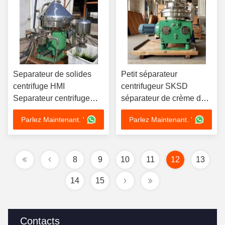
Separateur de solides
Petit séparateur
centrifuge HMI
centrifugeur SKSD
Separateur centrifuge
séparateur de crème de
Algues Récolte
lait commercial
Parlez Maintenant. '
Parlez Maintenant. '
8
9
10
11
12
13
14
15
Contacts