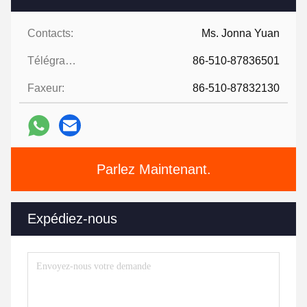
Contacts:
Ms. Jonna Yuan
Télégramme:
86-510-87836501
Faxeur:
86-510-87832130
Parlez Maintenant.
Expédiez-nous