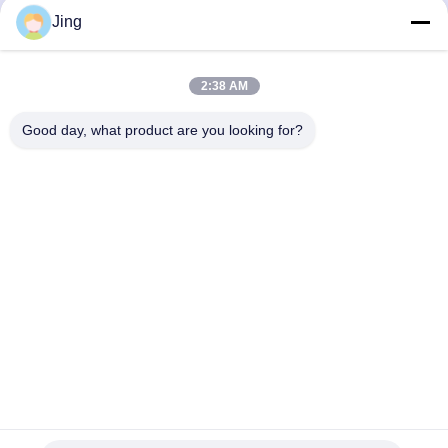
décanteur de LW
90KW de décanteur de
Jing
Parlez Maintenant.
Parlez Maintenant.
Pharma
2:38 AM
Good day, what product are you looking for?
YIXING HUADING MACHINERY CO.,LTD.
info@yxhuading.com
86-510-87836501
NO.888#, ROUTE DE YIGAO, YIXING, JIANGSU
P.R.CHINA
Chine Bonne qualité séparateur de pile de disques Le