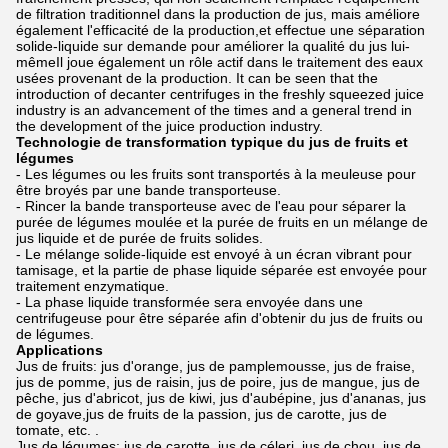
de filtration traditionnel dans la production de jus, mais améliore
également l'efficacité de la production,et effectue une séparation
solide-liquide sur demande pour améliorer la qualité du jus lui-
mêmeIl joue également un rôle actif dans le traitement des eaux
usées provenant de la production. It can be seen that the
introduction of decanter centrifuges in the freshly squeezed juice
industry is an advancement of the times and a general trend in
the development of the juice production industry.
Technologie de transformation typique du jus de fruits et
légumes
- Les légumes ou les fruits sont transportés à la meuleuse pour
être broyés par une bande transporteuse.
- Rincer la bande transporteuse avec de l'eau pour séparer la
purée de légumes moulée et la purée de fruits en un mélange de
jus liquide et de purée de fruits solides.
- Le mélange solide-liquide est envoyé à un écran vibrant pour
tamisage, et la partie de phase liquide séparée est envoyée pour
traitement enzymatique.
- La phase liquide transformée sera envoyée dans une
centrifugeuse pour être séparée afin d'obtenir du jus de fruits ou
de légumes.
Applications
Jus de fruits: jus d'orange, jus de pamplemousse, jus de fraise,
jus de pomme, jus de raisin, jus de poire, jus de mangue, jus de
pêche, jus d'abricot, jus de kiwi, jus d'aubépine, jus d'ananas, jus
de goyave,jus de fruits de la passion, jus de carotte, jus de
tomate, etc. .
Jus de légumes: jus de carotte, jus de céleri, jus de chou, jus de