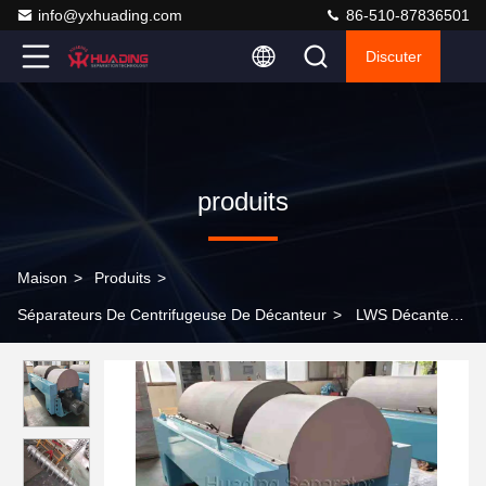
info@yxhuading.com
86-510-87836501
Discuter
produits
Maison
>
Produits
>
Séparateurs De Centrifugeuse De Décanteur
>
LWS Décanteur
Centrifugeuse Séparateurs Traitement des eaux usées