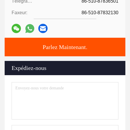
Télégramme:
86-510-87836501
Faxeur:
86-510-87832130
Parlez Maintenant.
Expédiez-nous