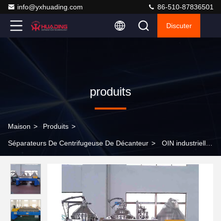
info@yxhuading.com
86-510-87836501
Discuter
produits
Maison
>
Produits
>
Séparateurs De Centrifugeuse De Décanteur
>
OIN industrielle
WZ de centrifugeuse horizontale de décanteur d'OIN WZ