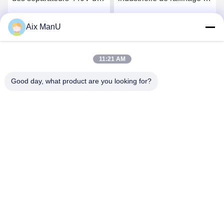
centrifugeuse de
pétrole de la centrifugeuse
décanteur de LW
90KW de décanteur de
Aix ManU
Parlez Maintenant.
Parlez Maintenant.
Pharma
11:21 AM
Good day, what product are you looking for?
YIXING HUADING MACHINERY CO.,LTD.
info@yxhuading.com
86-510-87836501
NO.888#, ROUTE DE YIGAO, YIXING, JIANGSU
P.R.CHINA