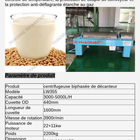
la protection anti-déflagrante étanche au gaz
Paramètre de produit
Produit
centrifugeuse biphasée de décanteur
Modèle
LW355
Capacité
3000-5000L/H
Cuvette OD
440mm
Longueur de
1600mm
cuvette
Vitesse de rotation
3900r/min
Puissance de
22+11kw
moteur
Poids
2200kg
Dimension