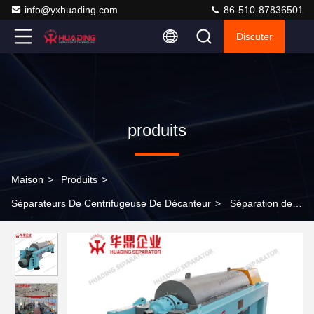
info@yxhuading.com
86-510-87836501
Discuter
produits
Maison
>
Produits
>
Séparateurs De Centrifugeuse De Décanteur
>
Séparation de
solide-liquide industrielle de la vis 11KW de centrifugeuse du
décanteur LW355