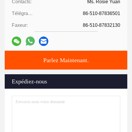
Contacts:
Ms. Rosie Yuan
Télégramme:
86-510-87836501
Faxeur:
86-510-87832130
Parlez Maintenant.
Expédiez-nous