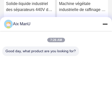
Solide-liquide industriel
Machine végétale
des séparateurs 440V de
industrielle de raffinage du
centrifugeuse de
pétrole de la centrifugeuse
décanteur de LW
90KW de décanteur de
Aix ManU
Parlez Maintenant.
Parlez Maintenant.
Pharma
7:26 AM
Good day, what product are you looking for?
YIXING HUADING MACHINERY CO.,LTD.
info@yxhuading.com
86-510-87836501
NO.888#, ROUTE DE YIGAO, YIXING, JIANGSU
P.R.CHINA