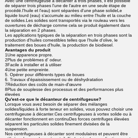
Avec une centrifugeuse à décanter à trois phases, il est possible
de séparer trois phases l'une de l'autre en une seule étape de
procédé.l'huile et l'eau) sont séparées d'une phase solideLe
liquide lourd (eau) s'accumule au milieu entre l'huile et la couche
de solides.Les solides sont transportés via le rouleau vers les
ouvertures de décharge comme cela se produit également dans
la séparation en 2 phases.
Les applications typiques de la séparation en trois phases sont la
production d'huiles comestibles telles que l'huile d'olive, le
traitement des boues d'huile, la production de biodiesel.
Avantages du produit
1Une apparence propre.
2Plus de problèmes d' odeur.
3Facile à installer et à utiliser
4Une petite empreinte.
5. Opérer pour différents types de boues
6. Travaux d'épaississement ou de déshydratation
7Réduction des coûts de main-d'œuvre
8Plus de souplesse des processus et des performances plus
élevées
Qu'est-ce que le décanteur de centrifugeuse?
Lorsque vous avez besoin de séparer des mélanges
solides/liquides à forte teneur en solides, vous pouvez choisir une
centrifugeuse à décanter.Ces centrifugeuses à vortex solide ou à
décanter fonctionnent en continuDes forces centrifuges élevées
séparent les particules solides finement divisées de la
suspension.
Nos centrifugeuses à décanter sont modulaires et peuvent être