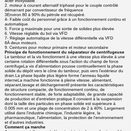
acier inoxydable.
2. moteur à courant alternatif triphasé pour le couple contrôlé
démarrant par convertisseur de fréquence
3Environ 80 à 90% du pétrole est récupéré.
4- Faible coût du personnel grâce à un fonctionnement continu et
automatique.
5. Force g maximale pour une sortie de solides plus élevée
6. Vitesse réglable du bol via VFD
7- Réglage automatique de la vitesse différentielle via VFD
8À deux moteurs.
9. Ceintures pour moteur primaire et moteur secondaire
Principe de fonctionnement du séparateur de centrifugeuse
Le tambour et la vis fonctionnent à une vitesse plus élevée à une
certaine rotation différentielle.sous l'action du champ de force
centrifugeLa vis d'alimentation pousse continuellement la phase
solide du dépôt vers le cône du tambour, puis vers l'extérieur du
drain.La phase liquide plus légère forme l'anneau liquide
interneLa machine fonctionne à pleine vitesse, alimentant,
séparant,lavage et déchargementIl présente les caractéristiques
de structure compacte, de fonctionnement continu, de
fonctionnement stable, de forte adaptabilité, de grande capacité
de production et d'entretien pratique.Il convient à la suspension
dont la taille des particules en phase solide est supérieure à
0.005 mm et une plage de concentration de 2 à 40%. Largement
utilisé dans l'industrie chimique, l'industrie légère, la
pharmaceutique, l'alimentation, la protection de l'environnement
et d'autres industries.
Comment ça marche