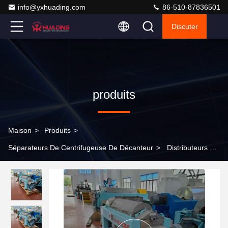
info@yxhuading.com
86-510-87836501
Discuter
produits
Maison
>
Produits
>
Séparateurs De Centrifugeuse De Décanteur
>
Distributeurs de
déchets pétroliers, décanteurs, centrifugeuses et séparateurs de
Huading