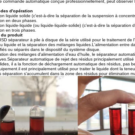
e commande automatique conçue professionnellement, peut observer la
des d'opération
n liquide solide (c'est-à-dire la séparation de la suspension à concentra
ion en deux phases.
n liquide-liquide (ou liquide-liquide-solide) (c'est-à-dire la séparation
ion en trois phases.
 du produit
séparateur à pile à disque de la série utilisé pour le traitement de l'hu
du liquide et la séparation des mélanges liquides.L'alimentation entre dan
rifiés ou séparés dans le dispositif du système disque.
uation des mélanges d'alimentation d'eau d'huile, le séparateur automat
ives.Séparateur automatique de rejet des résidus principalement utilisé 
lides, il a la fonction de déchargement automatique des résidus, pas 
uipement.il est principalement utilisé pour traiter le liquide dont la ten
s séparation s'accumulent dans la zone des résidus pour élimination m