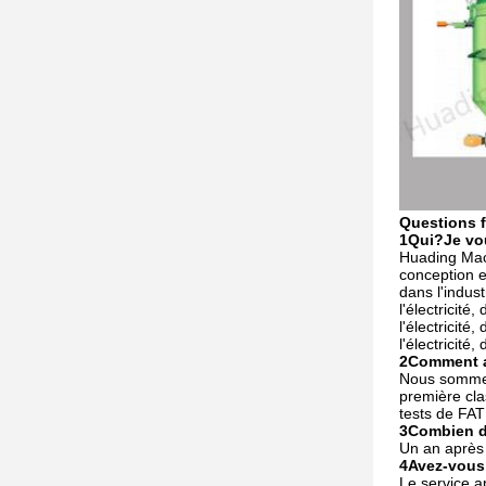
Questions 
1Qui?
Je vo
Huading Mach
conception e
dans l'industr
l'électricité, 
l'électricité, 
l'électricité, 
2Comment a
Nous sommes 
première cla
tests de FAT
3Combien de
Un an après l
4Avez-vous 
Le service ap