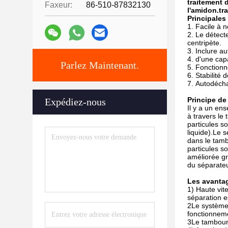
traitement 
Faxeur:
86-510-87832130
l'amidon.tr
Principales
Facile à n
Le détecte
centripète.
Inclure a
d'une cap
Parlez Maintenant.
Fonctionne
Stabilité 
Autodécha
Principe d
Expédiez-nous
Il y a un en
à travers le
particules s
liquide).Le 
dans le tamb
particules s
améliorée gr
du séparateu
Les avanta
1) Haute vite
séparation e
2Le système 
fonctionneme
3Le tambour 