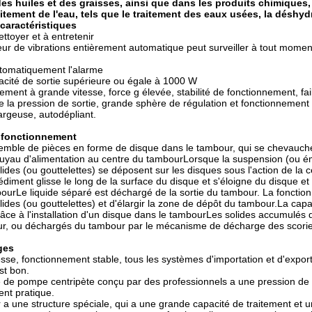
des huiles et des graisses, ainsi que dans les produits chimique
aitement de l'eau, tels que le traitement des eaux usées, la déshyd
 caractéristiques
ettoyer et à entretenir
ur de vibrations entièrement automatique peut surveiller à tout moment
utomatiquement l'alarme
acité de sortie supérieure ou égale à 1000 W
ment à grande vitesse, force g élevée, stabilité de fonctionnement, fai
de la pression de sortie, grande sphère de régulation et fonctionnement f
rgeuse, autodépliant.
e fonctionnement
semble de pièces en forme de disque dans le tambour, qui se chevauch
 tuyau d'alimentation au centre du tambourLorsque la suspension (ou ém
olides (ou gouttelettes) se déposent sur les disques sous l'action de l
sédiment glisse le long de la surface du disque et s'éloigne du disque e
ourLe liquide séparé est déchargé de la sortie du tambour. La fonction
olides (ou gouttelettes) et d'élargir la zone de dépôt du tambour.La ca
âce à l'installation d'un disque dans le tambourLes solides accumulés 
r, ou déchargés du tambour par le mécanisme de décharge des scories
ges
sse, fonctionnement stable, tous les systèmes d'importation et d'exportati
st bon.
de pompe centripète conçu par des professionnels a une pression de so
nt pratique.
a une structure spéciale, qui a une grande capacité de traitement et un