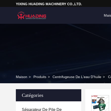
YIXING HUADING MACHINERY CO.,LTD.
Mai
Maison
>
Produits
>
Centrifugeuse De L'eau D'huile
>
C
Catégories
Séparateur De Pile De