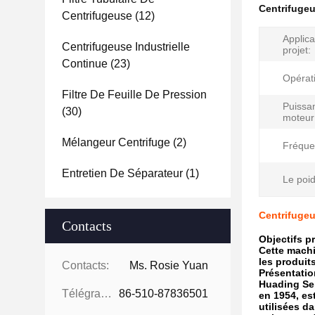
Centrifugeu
Centrifugeuse
(12)
Applica
Centrifugeuse Industrielle
projet:
Continue
(23)
Opérat
Filtre De Feuille De Pression
Puissa
(30)
moteur
Mélangeur Centrifuge
(2)
Fréque
Entretien De Séparateur
(1)
Le poid
Centrifugeu
Contacts
Objectifs p
Cette machi
les produits
Contacts:
Ms. Rosie Yuan
Présentatio
Huading Sep
Télégramme:
86-510-87836501
en 1954, es
utilisées d