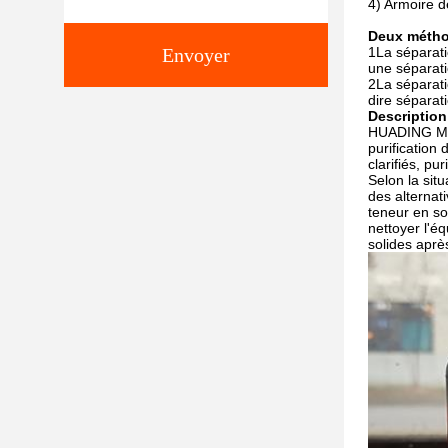
4) Armoire d
Deux métho
Envoyer
1La séparatio
une séparat
2La séparatio
dire séparat
Description
HUADING MISD 
purification 
clarifiés, pu
Selon la sit
des alternat
teneur en so
nettoyer l'éq
solides aprè