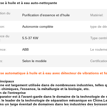
se à huile et à eau auto-nettoyante
tion du
Purification d'essence et d'huile
Matériel:
ion:
Autonomie complète
type de dé
nce du
5.5-37 KW
Type centr
:
nce:
ABB
Le rouleme
s:
Selon le modèle
Certificatio
se automatique à huile et à eau avec détecteur de vibrations et f
rincipaux
ne est largement utilisée dans de nombreuses industries, telles qu
 chimiques, l'essence, la métallurgie et la biologie, etc.
n de l'entreprise
arator est à l'avant-garde dans le domaine de la technologie de 
t le leader de la technologie de séparation mécanique en Chine.
ans un large éventail de domaines dans les industries des boissons 