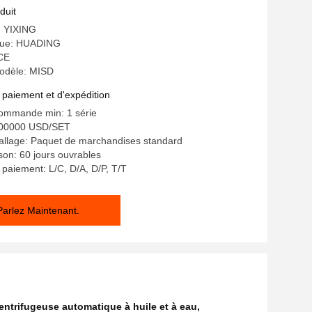
duit
e: YIXING
ue: HUADING
 CE
odèle: MISD
 paiement et d'expédition
commande min: 1 série
200000 USD/SET
allage: Paquet de marchandises standard
ison: 60 jours ouvrables
 paiement: L/C, D/A, D/P, T/T
Parlez Maintenant.
entrifugeuse automatique à huile et à eau
,