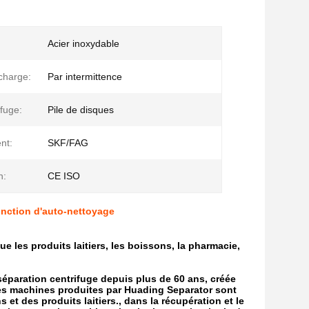
Acier inoxydable
charge:
Par intermittence
ifuge:
Pile de disques
nt:
SKF/FAG
n:
CE ISO
onction d'auto-nettoyage
e les produits laitiers, les boissons, la pharmacie,
séparation centrifuge depuis plus de 60 ans, créée
Les machines produites par Huading Separator sont
et des produits laitiers., dans la récupération et le