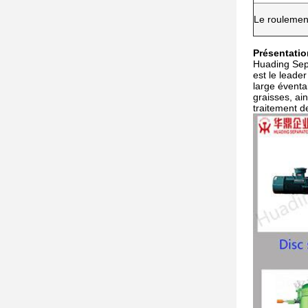
Le roulemen
Présentatio
Huading Sepa
est le leade
large éventa
graisses, ai
traitement d