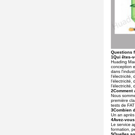
Questions 
1Qui êtes-
Huading Mach
conception e
dans l'industr
l'électricité, 
l'électricité, 
l'électricité, 
2Comment a
Nous sommes 
première cla
tests de FAT
3Combien de
Un an après l
4Avez-vous 
Le service ap
formation, p
5Quelles so