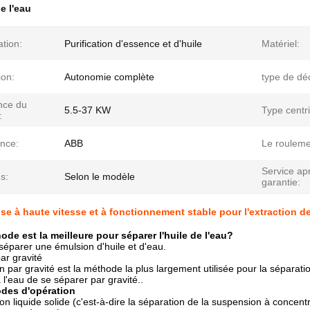
e l'eau
ation:
Purification d'essence et d'huile
Matériel:
ion:
Autonomie complète
type de dé
nce du
5.5-37 KW
Type centr
:
nce:
ABB
Le rouleme
Service ap
s:
Selon le modèle
garantie:
se à haute vitesse et à fonctionnement stable pour l'extraction de 
ode est la meilleure pour séparer l'huile de l'eau?
séparer une émulsion d'huile et d'eau.
ar gravité
n par gravité est la méthode la plus largement utilisée pour la séparat
 l'eau de se séparer par gravité..
des d'opération
n liquide solide (c'est-à-dire la séparation de la suspension à concentra