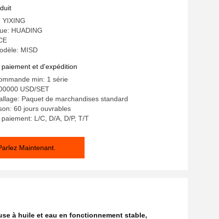
duit
e: YIXING
ue: HUADING
 CE
odèle: MISD
 paiement et d'expédition
commande min: 1 série
200000 USD/SET
allage: Paquet de marchandises standard
ison: 60 jours ouvrables
 paiement: L/C, D/A, D/P, T/T
Parlez Maintenant.
use à huile et eau en fonctionnement stable
,