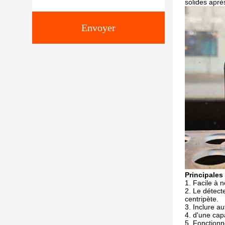
solides aprè
Envoyer
Principales
Facile à n
Le détecte
centripète.
Inclure a
d'une cap
Fonctionne