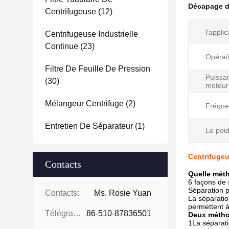
Décapage d
Centrifugeuse
(12)
l'applic
Centrifugeuse Industrielle
Continue
(23)
Opérat
Filtre De Feuille De Pression
Puissa
(30)
moteur
Mélangeur Centrifuge
(2)
Fréque
Entretien De Séparateur
(1)
Le poid
Centrifugeu
Contacts
Quelle méth
6 façons de 
Séparation p
Contacts:
Ms. Rosie Yuan
La séparatio
permettent à
Télégramme:
86-510-87836501
Deux métho
1La séparatio