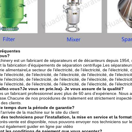
fréquentes
vous?
inery est un fabricant de séparateurs et de décanteurs depuis 1954, 
t la fabrication d'équipements de séparation centrifuge.Les séparateur
ie alimentaireLe secteur de l'électricité, de l'électricité, de l'électricité, de
de l'électricité, de l'électricité, de l'électricité, de l'électricité, de l'électric
de l'électricité, de l'électricité, de l'électricité, de l'électricité, de l'électric
de l'électricité, de l'électricité, de l'électricité, de l'électricité, de l'électrici
llez-vous?
Je vous en prie.
le
a)
- Je vous assure de la qualité?
un fabricant professionnel avec plus de 60 ans d'expérience. Nous avo
sse.Chacune de nos procédures de traitement est strictement inspecté
 des clients.
 temps dure la période de garantie?
'arrivée de la machine sur le site du client
des techniciens pour l'installation, la mise en service et la forma
rès-vente est disponible, nous pouvons envoyer nos techniciens sur le sit
eut également guider en ligne par vidéo
nt les conditions de paiement que vous acceptez?