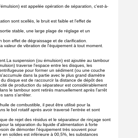
 d'émulsion) est appelée opération de séparation, c'est-à-
on sont scellés, le bruit est faible et l'effet de
rtie stable, une large plage de réglage et un
 bon effet de dégraissage et de clarification.
 valeur de vibration de l'équipement à tout moment.
ent.La suspension (ou émulsion) est ajoutée au tambour
ulsion) traverse l'espace entre les disques, les
a centrifugeuse pour former un sédiment (ou une couche
t s'accumule dans la partie avec le plus grand diamètre
 du disque est de raccourcir la distance de dépôt des
pacité de production du séparateur est considérablement
dans le tambour sont retirés manuellement après l'arrêt
 sans s'arrêter.
ile de combustible, il peut être utilisé pour la
s le bol rotatif après avoir traversé l'entrée et sont
ique de rejet des résidus et le séparateur de rinçage sont
pour la séparation du liquide d'alimentation à forte
besoin de démonter l'équipement très souvent pour
eur en solides est inférieure à 00,5%, les substances