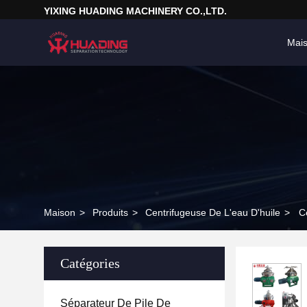
YIXING HUADING MACHINERY CO.,LTD.
Mai
Maison
>
Produits
>
Centrifugeuse De L'eau D'huile
>
C
Catégories
Séparateur De Pile De