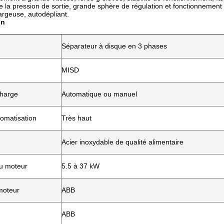
de la pression de sortie, grande sphère de régulation et fonctionnement f
rgeuse, autodépliant.
on
Séparateur à disque en 3 phases
MISD
charge
Automatique ou manuel
tomatisation
Très haut
Acier inoxydable de qualité alimentaire
u moteur
5.5 à 37 kW
moteur
ABB
ABB