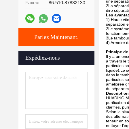
une séparat
Faxeur:
86-510-87832130
2La séparatio
dire séparat
Les avanta
1) Haute vite
séparation e
2Le système 
fonctionneme
Parlez Maintenant.
3Le tambour 
4) Armoire d
Principe d
Il y a un en
Expédiez-nous
à travers le
particules s
liquide).Le 
dans le tamb
particules s
améliorée gr
du séparateu
Description
HUADING MISD 
purification 
clarifiés, pu
Selon la sit
des alternat
teneur en so
nettoyer l'éq