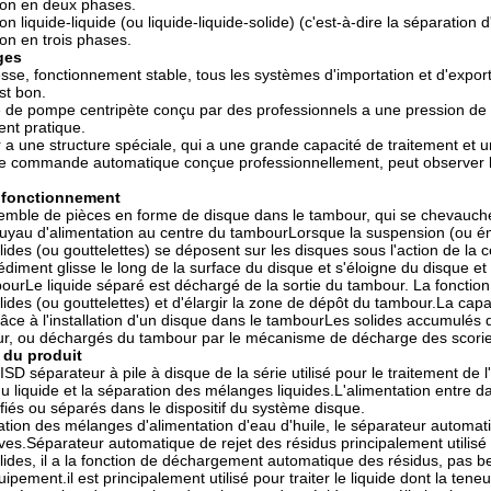
ion en deux phases.
n liquide-liquide (ou liquide-liquide-solide) (c'est-à-dire la séparation
ion en trois phases.
ges
sse, fonctionnement stable, tous les systèmes d'importation et d'exportati
st bon.
de pompe centripète conçu par des professionnels a une pression de so
nt pratique.
a une structure spéciale, qui a une grande capacité de traitement et un
e commande automatique conçue professionnellement, peut observer la
e fonctionnement
semble de pièces en forme de disque dans le tambour, qui se chevauch
 tuyau d'alimentation au centre du tambourLorsque la suspension (ou ém
olides (ou gouttelettes) se déposent sur les disques sous l'action de l
sédiment glisse le long de la surface du disque et s'éloigne du disque e
ourLe liquide séparé est déchargé de la sortie du tambour. La fonction
olides (ou gouttelettes) et d'élargir la zone de dépôt du tambour.La ca
âce à l'installation d'un disque dans le tambourLes solides accumulés 
r, ou déchargés du tambour par le mécanisme de décharge des scories
 du produit
séparateur à pile à disque de la série utilisé pour le traitement de l'hu
du liquide et la séparation des mélanges liquides.L'alimentation entre dan
rifiés ou séparés dans le dispositif du système disque.
uation des mélanges d'alimentation d'eau d'huile, le séparateur automat
ives.Séparateur automatique de rejet des résidus principalement utilisé 
lides, il a la fonction de déchargement automatique des résidus, pas 
uipement.il est principalement utilisé pour traiter le liquide dont la ten