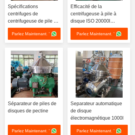
Spécifications
Efficacité de la
centrifuges de
centrifugeuse à pile à
centrifugeuse de pile de
disque ISO 20000l
disques du séparateur
Centrifugeuse à bol solide
Parlez Maintenant. '
Parlez Maintenant. '
440V de filtre de PLC
Séparateur de piles de
Separateur automatique
disques de pectine
de disque
électromagnétique 1000l
Parlez Maintenant. '
Parlez Maintenant. '