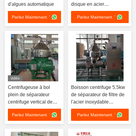
d'algues automatique
disque en acier
inoxydable Sus304 5
Parlez Maintenant. '
Parlez Maintenant. '
vidéo
Centrifugeuse à bol
Boisson centrifuge 5.5kw
plein de séparateur
de séparateur de filtre de
centrifuge vertical de
l'acier inoxydable
filtre de HUADING pour
15000L/H
Parlez Maintenant. '
Parlez Maintenant. '
la boisson