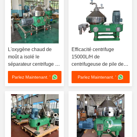
L'oxygène chaud de
Efficacité centrifuge
moût a isolé le
15000L/H de
séparateur centrifuge de
centrifugeuse de pile de
pile de disques du
disques de séparateur du
Parlez Maintenant. '
Parlez Maintenant. '
séparateur CIP de filtre
filtre 37KW