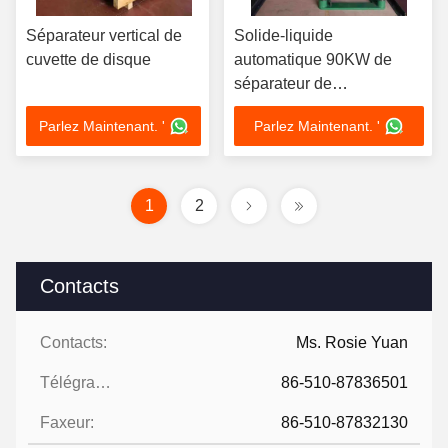
Séparateur vertical de
Solide-liquide
cuvette de disque
automatique 90KW de
séparateur de
centrifugeuse de cuvette
Parlez Maintenant. '
Parlez Maintenant. '
de disque de la nourriture
440V
1
2
Contacts
Contacts:
Ms. Rosie Yuan
Télégramme:
86-510-87836501
Faxeur:
86-510-87832130