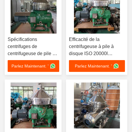
Spécifications
Efficacité de la
centrifuges de
centrifugeuse à pile à
centrifugeuse de pile de
disque ISO 20000l
disques du séparateur
Centrifugeuse à bol solide
Parlez Maintenant. '
Parlez Maintenant. '
440V de filtre de PLC