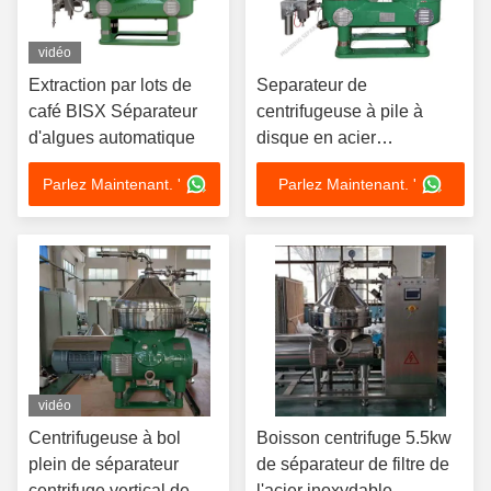
vidéo
Extraction par lots de
Separateur de
café BISX Séparateur
centrifugeuse à pile à
d'algues automatique
disque en acier
inoxydable Sus304 5
Parlez Maintenant. '
Parlez Maintenant. '
vidéo
Centrifugeuse à bol
Boisson centrifuge 5.5kw
plein de séparateur
de séparateur de filtre de
centrifuge vertical de
l'acier inoxydable