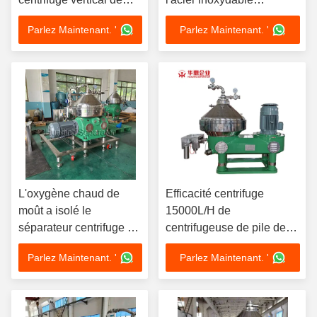
filtre de HUADING pour
15000L/H
Parlez Maintenant. '
Parlez Maintenant. '
la boisson
L'oxygène chaud de
Efficacité centrifuge
moût a isolé le
15000L/H de
séparateur centrifuge de
centrifugeuse de pile de
pile de disques du
disques de séparateur du
Parlez Maintenant. '
Parlez Maintenant. '
séparateur CIP de filtre
filtre 37KW