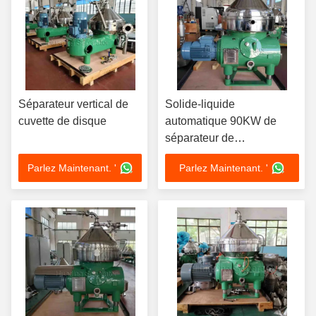
Séparateur vertical de
Solide-liquide
cuvette de disque
automatique 90KW de
séparateur de
centrifugeuse de cuvette
Parlez Maintenant. '
Parlez Maintenant. '
de disque de la nourriture
440V